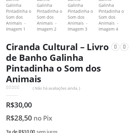
Ciranda Cultural – Livro
de Banho Galinha
Pintadinha o Som dos
Animais
( Não há avaliações ainda. )
0
de 5
R$
30,00
R$
28,50
no Pix
3x de
R$
10,00
sem juros