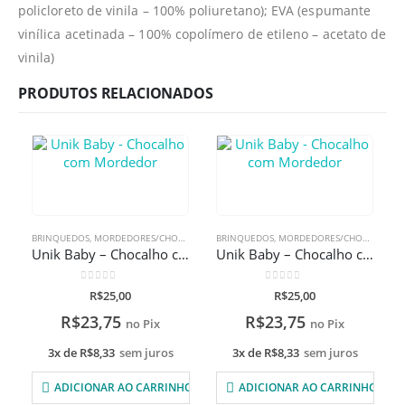
policloreto de vinila – 100% poliuretano); EVA (espumante
vinílica acetinada – 100% copolímero de etileno – acetato de
vinila)
PRODUTOS RELACIONADOS
BRINQUEDOS
,
MORDEDORES/CHOCALHOS
BRINQUEDOS
,
MORDEDORES/CHOCALHOS
Unik Baby – Chocalho com Mordedor
Unik Baby – Chocalho com Mordedor
0
de 5
0
de 5
R$
25,00
R$
25,00
R$
23,75
R$
23,75
no Pix
no Pix
3x de
R$
8,33
sem juros
3x de
R$
8,33
sem juros
ADICIONAR AO CARRINHO
ADICIONAR AO CARRINHO