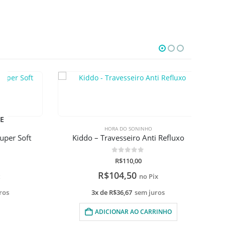
HORA DO SONINHO
er Soft
Kiddo – Travesseiro Anti Refluxo
0
de 5
R$
110,00
R$
104,50
no Pix
s
3x de
R$
36,67
sem juros
ADICIONAR AO CARRINHO