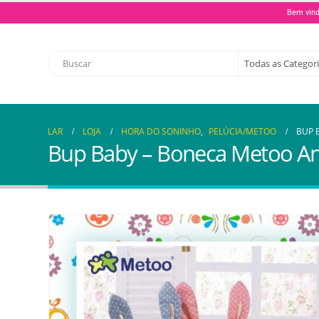
Bem vind
LAR
LOJA
HORA DO SONINHO
,
PELÚCIA/METOO
BUP 
Bup Baby – Boneca Metoo An