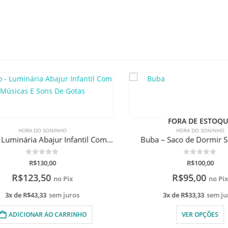
FORA DE ESTOQUE
HORA DO SONINHO
HORA DO SONINHO
Clingo – Luminária Abajur Infantil Com Músicas E Sons De Gotas
Buba – Saco de Dormir Sup
0
de 5
0
de 5
R$
130,00
R$
100,00
R$
123,50
R$
95,00
no Pix
no Pix
3x de
R$
43,33
sem juros
3x de
R$
33,33
sem juro
ADICIONAR AO CARRINHO
VER OPÇÕES