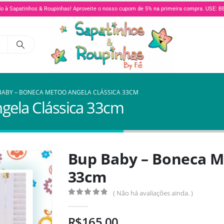
o à Sapatinhos & Roupinhas! Aproveite o nosso cupom de 5% na primeira compra. USE:
BABY – BONECA METOO ANGELA CLÁSSICA 33CM
gela Clássica 33cm
Bup Baby – Boneca M
33cm
( Não há avaliações ainda. )
0
de 5
R$
165,00