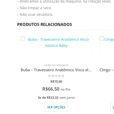
– (Indicamos a utilização da máquina, na rotação leve).
– Não limpar a seco.
– Não usar secadora.
PRODUTOS RELACIONADOS
HORA DO SONINHO
Buba – Travesseiro Anatômico Visco elástico Baby
0
de 5
R$
70,00
R$
66,50
no Pix
3x de
R$
23,33
sem juros
VER OPÇÕES