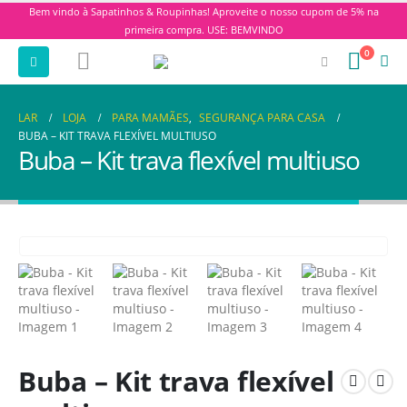
Bem vindo à Sapatinhos & Roupinhas! Aproveite o nosso cupom de 5% na
primeira compra. USE: BEMVINDO
0
LAR
LOJA
PARA MAMÃES
,
SEGURANÇA PARA CASA
BUBA – KIT TRAVA FLEXÍVEL MULTIUSO
Buba – Kit trava flexível multiuso
Buba – Kit trava flexível