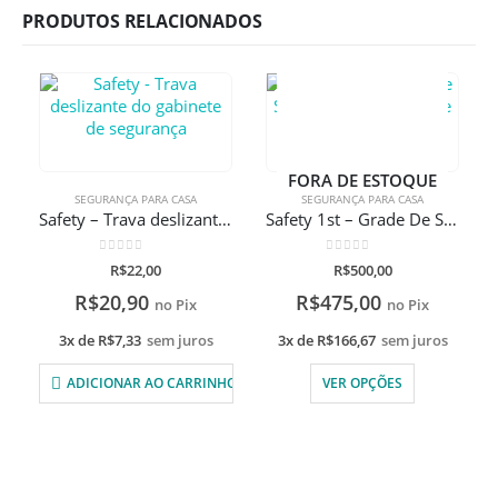
PRODUTOS RELACIONADOS
FORA DE ESTOQUE
SEGURANÇA PARA CASA
SEGURANÇA PARA CASA
Safety – Trava deslizante do gabinete de segurança
Safety 1st – Grade De Segurança Retrátil Gate
0
de 5
0
de 5
R$
22,00
R$
500,00
R$
20,90
R$
475,00
no Pix
no Pix
3x de
R$
7,33
sem juros
3x de
R$
166,67
sem juros
ADICIONAR AO CARRINHO
VER OPÇÕES