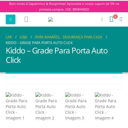
Bem vindo à Sapatinhos & Roupinhas! Aproveite o nosso cupom de 5% na
primeira compra. USE: BEMVINDO
0
LAR
LOJA
PARA MAMÃES
,
SEGURANÇA PARA CASA
KIDDO – GRADE PARA PORTA AUTO CLICK
Kiddo – Grade Para Porta Auto
Click