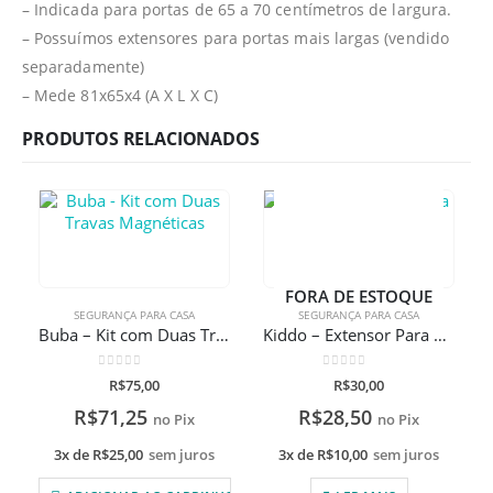
– Indicada para portas de 65 a 70 centímetros de largura.
– Possuímos extensores para portas mais largas (vendido
separadamente)
– Mede 81x65x4 (A X L X C)
PRODUTOS RELACIONADOS
FORA DE ESTOQUE
SEGURANÇA PARA CASA
SEGURANÇA PARA CASA
Buba – Kit com Duas Travas Magnéticas
Kiddo – Extensor Para Grade de Porta 10 cm
0
de 5
0
de 5
R$
75,00
R$
30,00
R$
71,25
R$
28,50
no Pix
no Pix
3x de
R$
25,00
sem juros
3x de
R$
10,00
sem juros