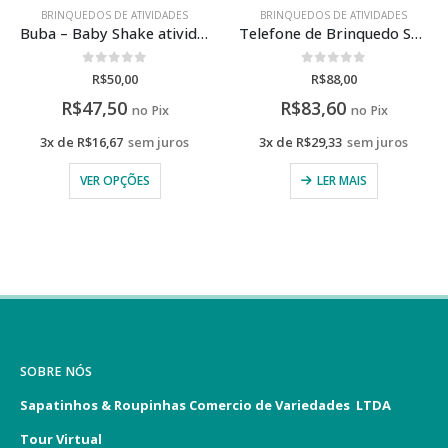
BRINQUEDOS DE ATIVIDADES
BRINQUEDOS DE ATIVIDADES
Buba – Baby Shake atividades
Telefone de Brinquedo Skip Hop
0
de 5
0
de 5
R$
50,00
R$
88,00
R$
47,50
R$
83,60
no Pix
no Pix
3x de
R$
16,67
sem juros
3x de
R$
29,33
sem juros
VER OPÇÕES
LER MAIS
SOBRE NÓS
Sapatinhos & Roupinhas Comercio de Variedades LTDA
Tour Virtual