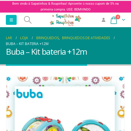
Bem vindo à Sapatinhos & Roupinhas! Aproveite o nosso cupom de 5% na
primeira compra. USE: BEMVINDO
0
LAR
LOJA
BRINQUEDOS
,
BRINQUEDOS DE ATIVIDADES
BUBA – KIT BATERIA +12M
Buba – Kit bateria +12m