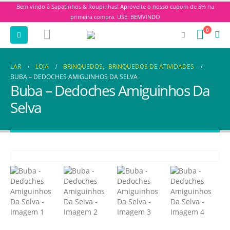
Bem vindo à Sapatinhos & Roupinhas! Aproveite o nosso cupom de 5% na
primeira compra. USE: BEMVINDO
0
LAR
LOJA
BRINQUEDOS
,
BRINQUEDOS DE ATIVIDADES
BUBA – DEDOCHES AMIGUINHOS DA SELVA
Buba – Dedoches Amiguinhos Da
Selva