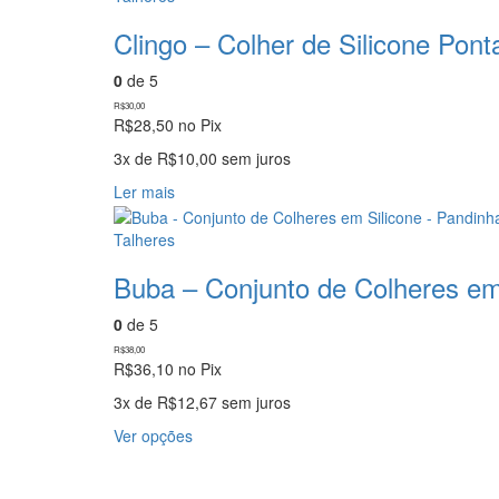
escolhidas
Clingo – Colher de Silicone Pont
na
página
0
de 5
do
produto
R$
30,00
R$
28,50
no Pix
3x de
R$
10,00
sem juros
Ler mais
Talheres
Buba – Conjunto de Colheres em
0
de 5
R$
38,00
R$
36,10
no Pix
3x de
R$
12,67
sem juros
Este
Ver opções
produto
tem