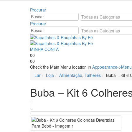
Bem vindo à Sapatinhos & Roupinhas! Aproveite o n
Procurar
Procurar
MINHA CONTA
0
0
0
0
Check the Main Menu location in
Apppearance->Menus
Lar
Loja
Alimentação
,
Talheres
Buba – Kit 6 
Buba – Kit 6 Colhere