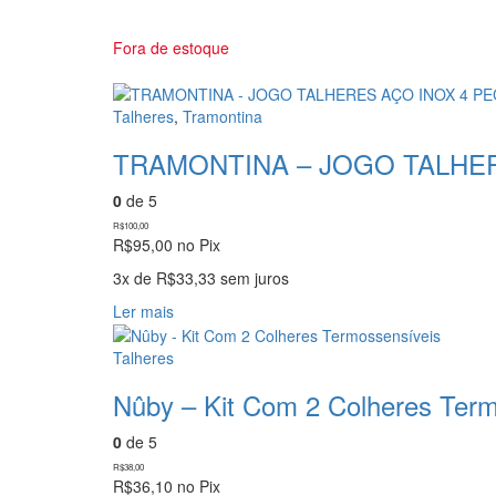
várias
variantes.
As
Fora de estoque
opções
podem
ser
Talheres
,
Tramontina
escolhidas
TRAMONTINA – JOGO TALHER
na
página
0
de 5
do
produto
R$
100,00
R$
95,00
no Pix
3x de
R$
33,33
sem juros
Ler mais
Talheres
Nûby – Kit Com 2 Colheres Ter
0
de 5
R$
38,00
R$
36,10
no Pix