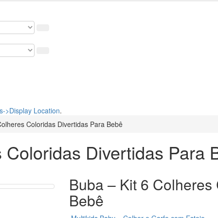
osso cupom de 5% na primeira compra. USE: BEMVINDO
->Display Location
.
Colheres Coloridas Divertidas Para Bebê
s Coloridas Divertidas Para
Buba – Kit 6 Colheres 
Bebê