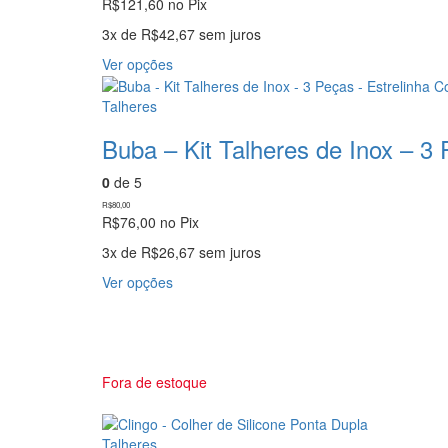
R$
121,60
no Pix
3x de
R$
42,67
sem juros
Este
Ver opções
produto
tem
Talheres
várias
Buba – Kit Talheres de Inox – 3
variantes.
As
0
de 5
opções
podem
R$
80,00
R$
76,00
no Pix
ser
escolhidas
3x de
R$
26,67
sem juros
na
Este
Ver opções
página
produto
do
tem
produto
várias
variantes.
As
Fora de estoque
opções
podem
ser
Talheres