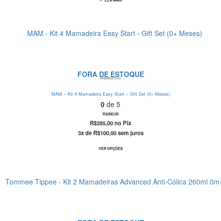
LER MAIS
FORA DE ESTOQUE
MAMADEIRAS
MAM – Kit 4 Mamadeira Easy Start – Gift Set (0+ Meses)
0
de 5
R$
300,00
R$
285,00
no Pix
3x de
R$
100,00
sem juros
Este produto tem várias variantes. As opções podem ser escolhidas na página do produto
VER OPÇÕES