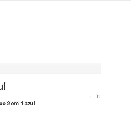
ompra. USE: BEMVINDO
ul
co 2 em 1 azul