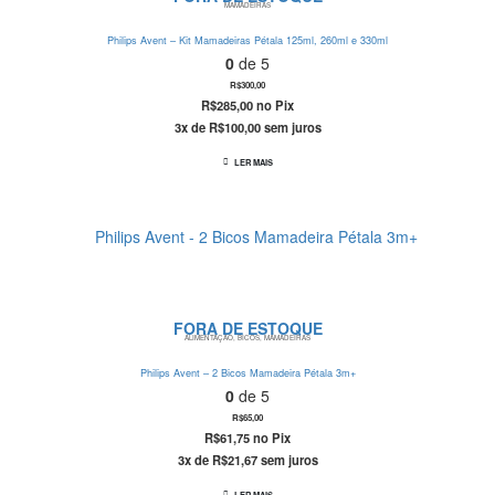
MAMADEIRAS
Philips Avent – Kit Mamadeiras Pétala 125ml, 260ml e 330ml
0
de 5
R$
300,00
R$
285,00
no Pix
3x de
R$
100,00
sem juros
LER MAIS
FORA DE ESTOQUE
ALIMENTAÇÃO
,
BICOS
,
MAMADEIRAS
Philips Avent – 2 Bicos Mamadeira Pétala 3m+
0
de 5
R$
65,00
R$
61,75
no Pix
3x de
R$
21,67
sem juros