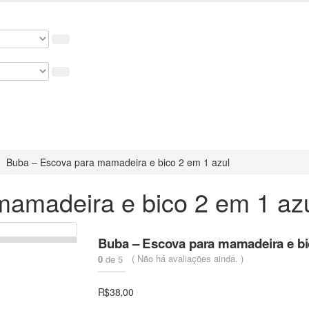
hos & Roupinhas! Aproveite o nosso cupom de 5% na primeira c
Buba – Escova para mamadeira e bico 2 em 1 azul
mamadeira e bico 2 em 1 az
Buba – Escova para mamadeira e bi
( Não há avaliações ainda. )
0
de 5
R$
38,00