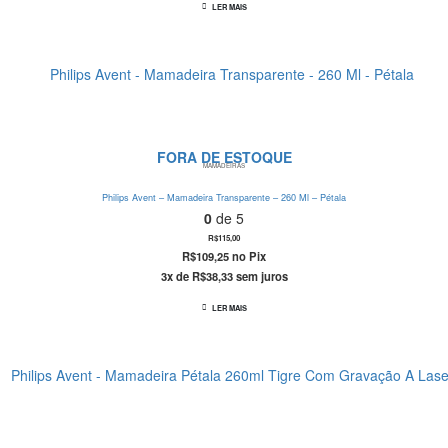
LER MAIS
FORA DE ESTOQUE
MAMADEIRAS
Philips Avent – Mamadeira Transparente – 260 Ml – Pétala
0
de 5
R$
115,00
R$
109,25
no Pix
3x de
R$
38,33
sem juros
LER MAIS