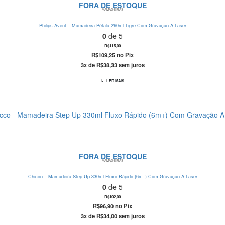
FORA DE ESTOQUE
MAMADEIRAS
Philips Avent – Mamadeira Pétala 260ml Tigre Com Gravação A Laser
0
de 5
R$
115,00
R$
109,25
no Pix
3x de
R$
38,33
sem juros
LER MAIS
FORA DE ESTOQUE
MAMADEIRAS
Chicco – Mamadeira Step Up 330ml Fluxo Rápido (6m+) Com Gravação A Laser
0
de 5
R$
102,00
R$
96,90
no Pix
3x de
R$
34,00
sem juros
Este produto tem várias variantes. As opções podem ser escolhidas na página do produto