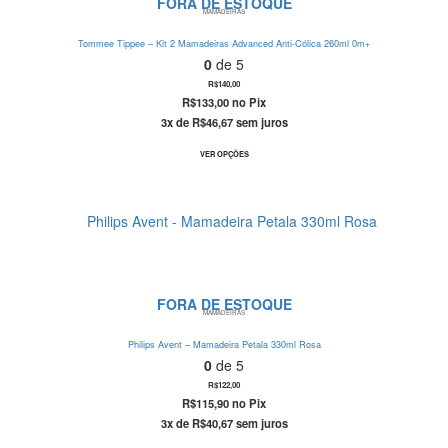
FORA DE ESTOQUE
MAMADEIRAS
Tommee Tippee – Kit 2 Mamadeiras Advanced Anti-Cólica 260ml 0m+
0
de 5
R$
140,00
R$
133,00
no Pix
3x de
R$
46,67
sem juros
Este produto tem várias variantes. As opções podem ser escolhidas na página do produto
VER OPÇÕES
FORA DE ESTOQUE
MAMADEIRAS
Philips Avent – Mamadeira Petala 330ml Rosa
0
de 5
R$
122,00
R$
115,90
no Pix
3x de
R$
40,67
sem juros