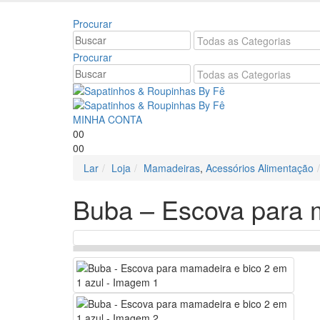
Bem vindo à Sapatin
Procurar
Procurar
MINHA CONTA
0
0
0
0
Lar
Loja
Mamadeiras
,
Acessórios Alimentação
Buba – Escova para 