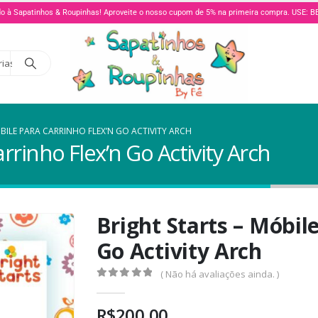
o à Sapatinhos & Roupinhas! Aproveite o nosso cupom de 5% na primeira compra. USE:
rias
BILE PARA CARRINHO FLEX’N GO ACTIVITY ARCH
rrinho Flex’n Go Activity Arch
Bright Starts – Móbil
Go Activity Arch
( Não há avaliações ainda. )
0
de 5
R$
200,00