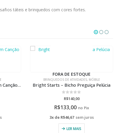
fios táteis e brinquedos com cores fortes.
ÓBILE
BRINQUEDOS
,
MÓBILE
,
PELÚCIA/METOO
ACESS
a Pelúcia
Buba – Animal Fun Musical +3M
B
0
de 5
R$
133,00
R$
126,35
no Pix
s
3x de
R$
44,33
sem juros
VER OPÇÕES