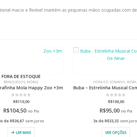
terial macio e flexível mantém as pequenas mãos ocupadas com desa
FORA DE ESTOQUE
HORA DO SONINHO
,
MÓBILE
BRINQUEDOS DE ATIVIDADES
,
M
Buba – Estrelinha Musical Com Canção De Ninar
Bright Starts – Bicho Preguiç
0
de 5
0
de 5
R$
100,00
R$
140,00
R$
95,00
R$
133,00
no Pix
no Pix
3x de
R$
33,33
sem juros
3x de
R$
46,67
sem juro
VER OPÇÕES
LER MAIS