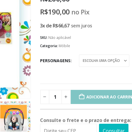
R$
190,00
no Pix
3x de
R$
66,67
sem juros
SKU:
Não aplicável
Categoria:
Móbile
PERSONAGENS
ADICIONAR AO CARRI
Consulte o frete e o prazo de entrega:
Consultar