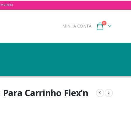
 BEMVINDO
0
MINHA CONTA
e Para Carrinho Flex’n