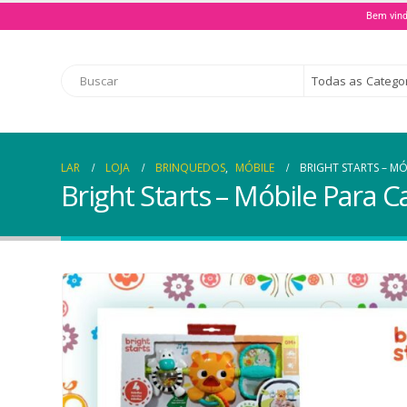
Bem vind
Todas as Catego
LAR
LOJA
BRINQUEDOS
,
MÓBILE
BRIGHT STARTS – MÓ
Bright Starts – Móbile Para Ca