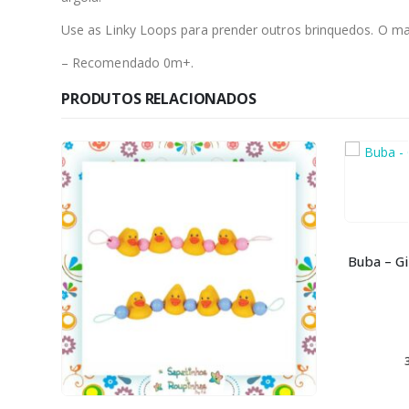
Use as Linky Loops para prender outros brinquedos. O ma
– Recomendado 0m+.
PRODUTOS RELACIONADOS
FORA DE ESTOQUE
BRINQUEDOS
,
MÓBILE
Buba – Girafinha Mola Happy Zoo +3m
0
de 5
R$
110,00
R$
104,50
no Pix
3x de
R$
36,67
sem juros
LER MAIS