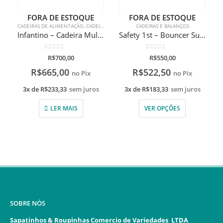
FORA DE ESTOQUE
FORA DE ESTOQUE
CADEIRAS DE ALIMENTAÇÃO
,
CADEIRAS E BALANÇOS
CADEIRAS E BALANÇOS
Infantino – Cadeira Multiassento Musical 3 em 1
Safety 1st – Bouncer Sunshine Baby Cadeirinha de balanço
0
de 5
0
de 5
R$
700,00
R$
550,00
R$
665,00
R$
522,50
no Pix
no Pix
3x de
R$
233,33
sem juros
3x de
R$
183,33
sem juros
LER MAIS
VER OPÇÕES
SOBRE NÓS
Sapatinhos & Roupinhas Comercio de Variedades LTDA