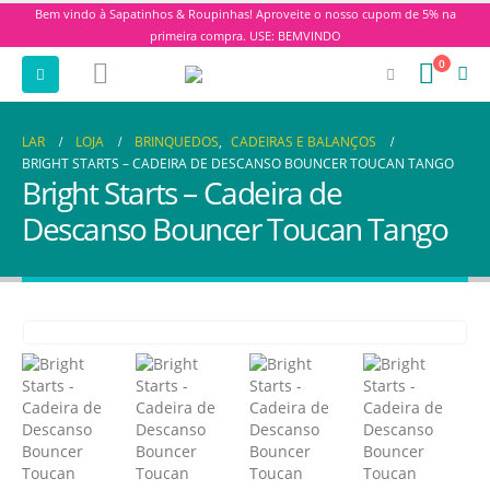
Bem vindo à Sapatinhos & Roupinhas! Aproveite o nosso cupom de 5% na
primeira compra. USE: BEMVINDO
0
LAR
LOJA
BRINQUEDOS
,
CADEIRAS E BALANÇOS
BRIGHT STARTS – CADEIRA DE DESCANSO BOUNCER TOUCAN TANGO
Bright Starts – Cadeira de
Descanso Bouncer Toucan Tango