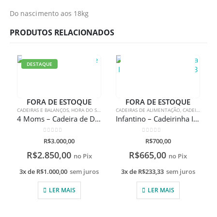
Do nascimento aos 18kg
PRODUTOS RELACIONADOS
DESTAQUE
FORA DE ESTOQUE
FORA DE ESTOQUE
CADEIRAS E BALANÇOS
,
HORA DO SONINHO
CADEIRAS DE ALIMENTAÇÃO
,
CADEIRAS E BALANÇOS
4 Moms – Cadeira de Descanso Mamaroo
Infantino – Cadeirinha Infantil multifuncional 3 em 1
0
de 5
0
de 5
R$
3.000,00
R$
700,00
R$
2.850,00
R$
665,00
no Pix
no Pix
3x de
R$
1.000,00
sem juros
3x de
R$
233,33
sem juros
LER MAIS
LER MAIS