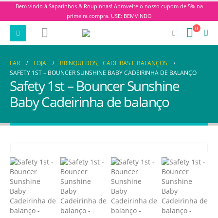
Bem vindo à Sapatinhos & Roupinhas! Aproveite o nosso cupom de 5% na
primeira compra. USE: BEMVINDO
0
LAR
LOJA
BRINQUEDOS
,
CADEIRAS E BALANÇOS
SAFETY 1ST – BOUNCER SUNSHINE BABY CADEIRINHA DE BALANÇO
Safety 1st – Bouncer Sunshine
Baby Cadeirinha de balanço