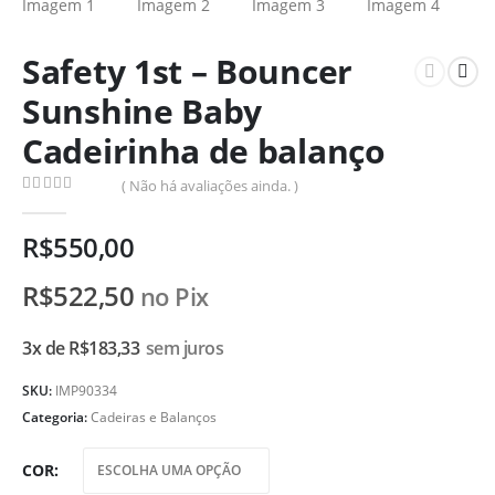
Safety 1st – Bouncer
Sunshine Baby
Cadeirinha de balanço
( Não há avaliações ainda. )
0
de 5
R$
550,00
R$
522,50
no Pix
3x de
R$
183,33
sem juros
SKU:
IMP90334
Categoria:
Cadeiras e Balanços
COR