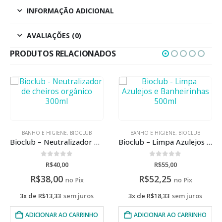
INFORMAÇÃO ADICIONAL
AVALIAÇÕES (0)
PRODUTOS RELACIONADOS
BANHO E HIGIENE
,
BIOCLUB
BANHO E HIGIENE
,
BIOCLUB
Bioclub – Neutralizador de cheiros orgânico 300ml
Bioclub – Limpa Azulejos e Banheirinhas 500ml
0
de 5
0
de 5
R$
40,00
R$
55,00
R$
38,00
R$
52,25
no Pix
no Pix
3x de
R$
13,33
sem juros
3x de
R$
18,33
sem juros
ADICIONAR AO CARRINHO
ADICIONAR AO CARRINHO