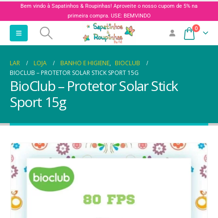
Bem vindo à Sapatinhos & Roupinhas! Aproveite o nosso cupom de 5% na
primeira compra. USE: BEMVINDO
0
LAR
LOJA
BANHO E HIGIENE
,
BIOCLUB
BIOCLUB – PROTETOR SOLAR STICK SPORT 15G
BioClub – Protetor Solar Stick
Sport 15g