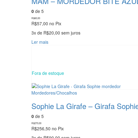
MAM – MORDEDOR BITE AZU
página
do
0
de 5
produto
R$
60,00
R$
57,00
no Pix
3x de
R$
20,00
sem juros
Ler mais
Fora de estoque
Mordedores/Chocalhos
Sophie La Girafe – Girafa Soph
0
de 5
R$
270,00
R$
256,50
no Pix
3x de
R$
90,00
sem juros