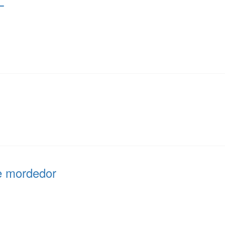
L
ie mordedor