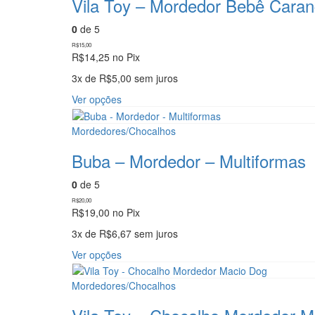
Vila Toy – Mordedor Bebê Caran
0
de 5
R$
15,00
R$
14,25
no Pix
3x de
R$
5,00
sem juros
Este
Ver opções
produto
tem
Mordedores/Chocalhos
várias
variantes.
Buba – Mordedor – Multiformas
As
opções
0
de 5
podem
R$
20,00
ser
R$
19,00
no Pix
escolhidas
3x de
R$
6,67
sem juros
na
página
Este
Ver opções
do
produto
produto
tem
Mordedores/Chocalhos
várias
variantes.