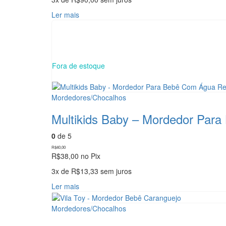
Ler mais
Fora de estoque
Mordedores/Chocalhos
Multikids Baby – Mordedor Par
0
de 5
R$
40,00
R$
38,00
no Pix
3x de
R$
13,33
sem juros
Ler mais
Mordedores/Chocalhos