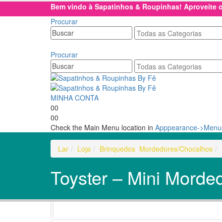
Bem vindo à Sapatinhos & Roupinhas! Aproveite
Procurar
Procurar
MINHA CONTA
0
0
0
0
Check the Main Menu location in
Apppearance->Menus
Lar
Loja
Brinquedos
,
Mordedores/Chocalhos
Toyster – Mini Mord