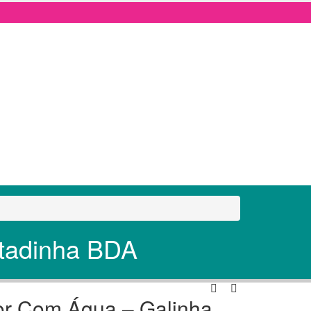
ntadinha BDA
or Com Água – Galinha