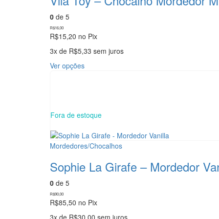
Vila Toy – Chocalho Mordedor M
As
opções
0
de 5
podem
R$
16,00
ser
R$
15,20
no Pix
escolhidas
3x de
R$
5,33
sem juros
na
página
Este
Ver opções
do
produto
produto
tem
várias
variantes.
As
Fora de estoque
opções
podem
ser
Mordedores/Chocalhos
escolhidas
na
Sophie La Girafe – Mordedor Van
página
do
0
de 5
produto
R$
90,00
R$
85,50
no Pix
3x de
R$
30,00
sem juros