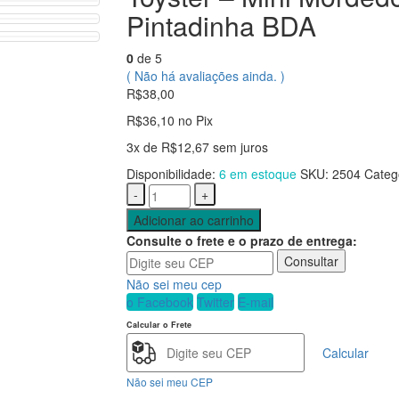
Pintadinha BDA
0
de 5
( Não há avaliações ainda. )
R$
38,00
R$
36,10
no Pix
3x de
R$
12,67
sem juros
Disponibilidade:
6 em estoque
SKU:
2504
Categ
-
+
Adicionar ao carrinho
Consulte o frete e o prazo de entrega:
Consultar
Não sei meu cep
o Facebook
Twitter
E-mail
Calcular o Frete
Calcular
Não sei meu CEP