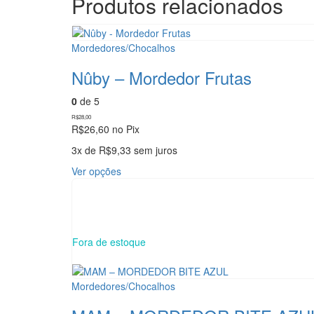
Produtos relacionados
Mordedores/Chocalhos
Nûby – Mordedor Frutas
0
de 5
R$
28,00
R$
26,60
no Pix
3x de
R$
9,33
sem juros
Este
Ver opções
produto
tem
várias
variantes.
As
Fora de estoque
opções
podem
ser
Mordedores/Chocalhos
escolhidas
na