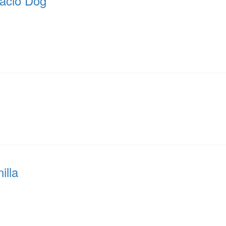
acio Dog
illa