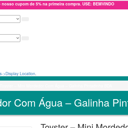
 o nosso cupom de 5% na primeira compra. USE: BEMVINDO
->Display Location
.
Toyster – Mini Mordedor Com Água – Galinha Pintadinha BDA
edor Com Água – Galinha Pi
Toyster – Mini Morded