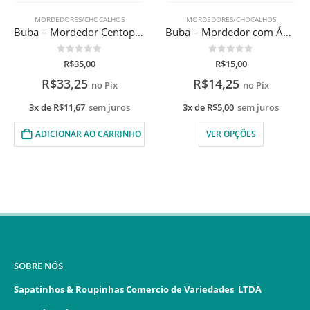
FORA DE ESTO
ALHOS
MORDEDORES/CHOCALHOS
MORDEDORES/CHOCA
Buba – Mordedor Centopeia
Buba – Mordedor com Água Ursinho
0
de 5
0
de 5
R$
15,00
R$
55,00
R$
14,25
R$
52,25
 Pix
no Pix
no P
 juros
3x de
R$
5,00
sem juros
3x de
R$
18,33
sem 
CARRINHO
VER OPÇÕES
LER MAIS
SOBRE NÓS
Sapatinhos & Roupinhas Comercio de Variedades LTDA