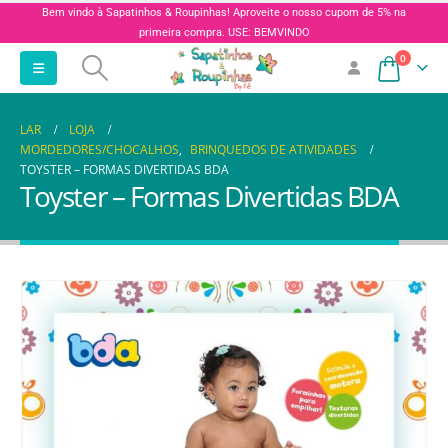
Bem vindo à Sapatinhos & Roupinhas! Aproveite o nosso cupom de 5% na
primeira compra. USE: BEMVINDO
0
LAR
LOJA
MORDEDORES/CHOCALHOS
,
BRINQUEDOS DE ATIVIDADES
TOYSTER – FORMAS DIVERTIDAS BDA
Toyster – Formas Divertidas BDA