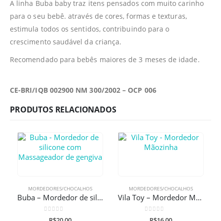
A linha Buba baby traz itens pensados com muito carinho
para o seu bebê. através de cores, formas e texturas,
estimula todos os sentidos, contribuindo para o
crescimento saudável da criança.
Recomendado para bebês maiores de 3 meses de idade.
CE-BRI/IQB 002900 NM 300/2002 – OCP 006
PRODUTOS RELACIONADOS
MORDEDORES/CHOCALHOS
MORDEDORES/CHOCALHOS
Buba – Mordedor de silicone com Massageador de gengiva
Vila Toy – Mordedor Mãozinha
0
de 5
0
de 5
R$
20,00
R$
16,00