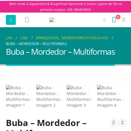
Bem vindo à Sapatinhos & Roupinhas! Aproveite o nosso cupom de 5% na
primeira compra. USE: BEMVINDO
0
LAR
LOJA
BRINQUEDOS
,
MORDEDORES/CHOCALHOS
BUBA – MORDEDOR – MULTIFORMAS
Buba – Mordedor – Multiformas
Buba – Mordedor –