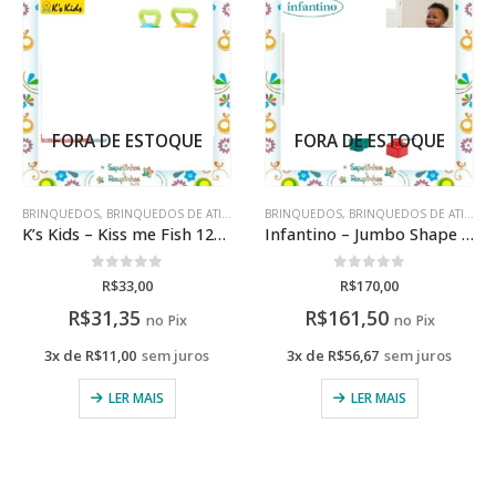
FORA DE ESTOQUE
FORA DE ESTOQUE
BRINQUEDOS
,
BRINQUEDOS DE ATIVIDADES
BRINQUEDOS
,
BRINQUEDOS DE ATIVIDADES
K’s Kids – Kiss me Fish 12-18M
Infantino – Jumbo Shape Sorter 12M+
0
de 5
0
de 5
R$
33,00
R$
170,00
R$
31,35
R$
161,50
no Pix
no Pix
3x de
R$
11,00
sem juros
3x de
R$
56,67
sem juros
LER MAIS
LER MAIS