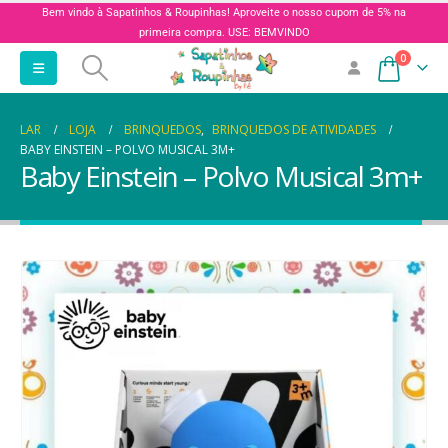
Bem vindo à Sapatinhos & Roupinhas! Aproveite o nosso cupom de 5% na
primeira compra. USE: BEMVINDO
0
LAR
LOJA
BRINQUEDOS
,
BRINQUEDOS DE ATIVIDADES
BABY EINSTEIN – POLVO MUSICAL 3M+
Baby Einstein – Polvo Musical 3m+