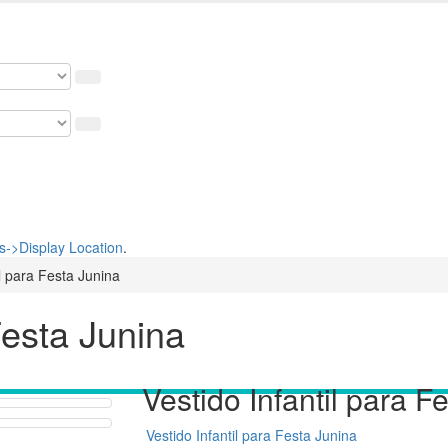
 nosso cupom de 5% na primeira compra. USE: BEMVINDO
->Display Location
.
il para Festa Junina
Festa Junina
Vestido Infantil para F
Vestido Infantil para Festa Junina