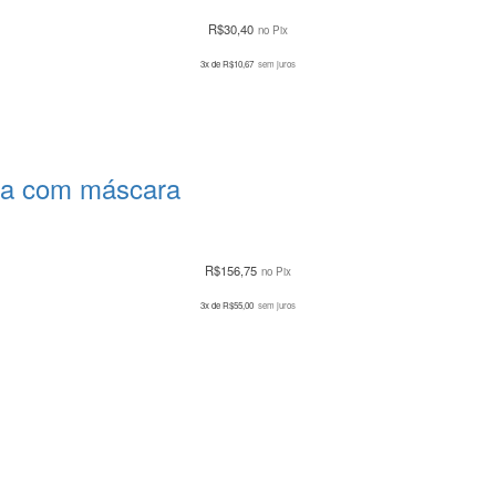
R$
30,40
no Pix
3x de
R$
10,67
sem juros
ha com máscara
R$
156,75
no Pix
3x de
R$
55,00
sem juros