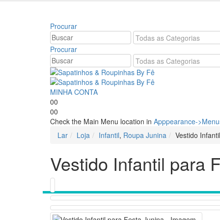
Bem vindo à Sapatinhos & Roupinhas! Aproveite o
Procurar
Procurar
MINHA CONTA
0
0
0
0
Check the Main Menu location in
Apppearance->Menus
Lar
Loja
Infantil
,
Roupa Junina
Vestido Infant
Vestido Infantil para 