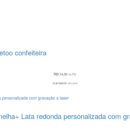
too confeiteira
R$
114,00
no Pix
3x de
R$
40,00
sem juros
melha+ Lata redonda personalizada com gr