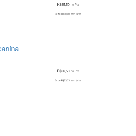
R$
85,50
no Pix
3x de
R$
30,00
sem juros
canina
R$
66,50
no Pix
3x de
R$
23,33
sem juros