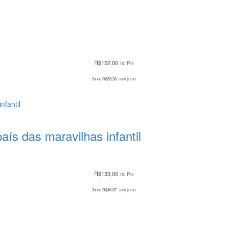
R$
152,00
no Pix
3x de
R$
53,33
sem juros
aís das maravilhas infantil
R$
133,00
no Pix
3x de
R$
46,67
sem juros