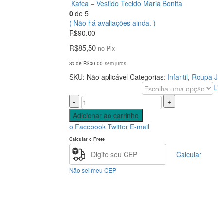
Kafca – Vestido Tecido Maria Bonita
0
de 5
( Não há avaliações ainda. )
R$
90,00
R$
85,50
no Pix
3x de
R$
30,00
sem juros
SKU:
Não aplicável
Categorias:
Infantil
,
Roupa J
L
Tamanho
-
+
Adicionar ao carrinho
o Facebook
Twitter
E-mail
Calcular o Frete
Calcular
Não sei meu CEP