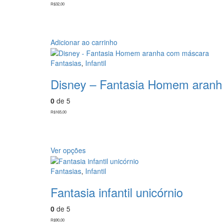
R$
32,00
Adicionar ao carrinho
Fantasias
,
Infantil
Disney – Fantasia Homem aran
0
de 5
R$
165,00
Ver opções
Fantasias
,
Infantil
Fantasia infantil unicórnio
0
de 5
R$
90,00