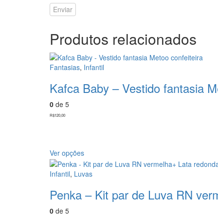
Produtos relacionados
Fantasias
,
Infantil
Kafca Baby – Vestido fantasia Me
0
de 5
R$
120,00
Ver opções
Infantil
,
Luvas
Penka – Kit par de Luva RN ver
0
de 5