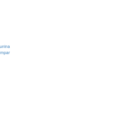
unina
impar