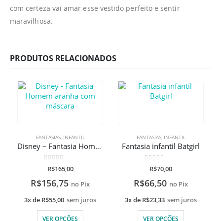
com certeza vai amar esse vestido perfeito e sentir
maravilhosa.
PRODUTOS RELACIONADOS
FANTASIAS
,
INFANTIL
FANTASIAS
,
INFANTIL
Disney – Fantasia Homem aranha com máscara
Fantasia infantil Batgirl
0
de 5
0
de 5
R$
165,00
R$
70,00
R$
156,75
R$
66,50
no Pix
no Pix
3x de
R$
55,00
sem juros
3x de
R$
23,33
sem juros
VER OPÇÕES
VER OPÇÕES