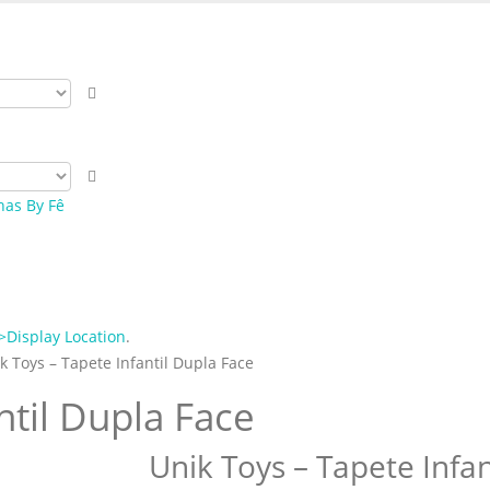
sso cupom de 5% na primeira compra. USE: BEMVINDO
Display Location
.
k Toys – Tapete Infantil Dupla Face
ntil Dupla Face
Unik Toys – Tapete Infan