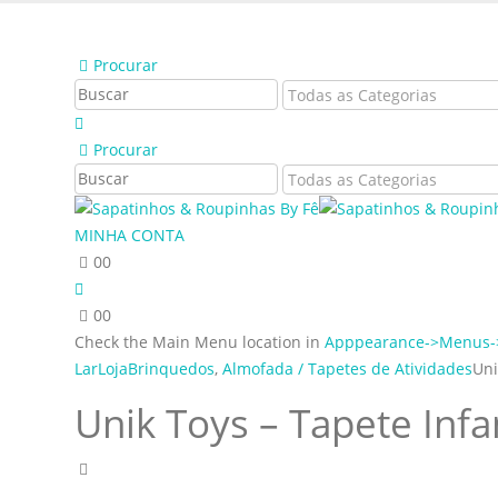
Bem vindo à Sapatinhos & Roupinhas! Aproveite o no
Procurar
Procurar
MINHA CONTA
0
0
0
0
Check the Main Menu location in
Apppearance->Menus->
Lar
Loja
Brinquedos
,
Almofada / Tapetes de Atividades
Uni
Unik Toys – Tapete Infa