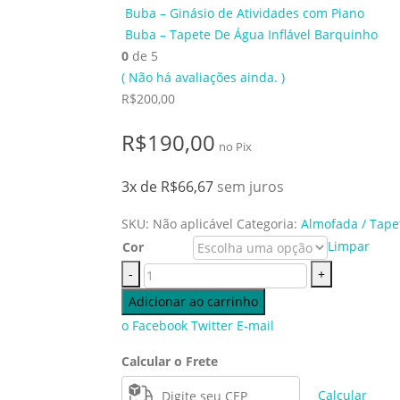
Buba – Ginásio de Atividades com Piano
Buba – Tapete De Água Inflável Barquinho
0
de 5
( Não há avaliações ainda. )
R$
200,00
R$
190,00
no Pix
3x de
R$
66,67
sem juros
SKU:
Não aplicável
Categoria:
Almofada / Tape
Limpar
Cor
-
+
Adicionar ao carrinho
o Facebook
Twitter
E-mail
Calcular o Frete
Calcular