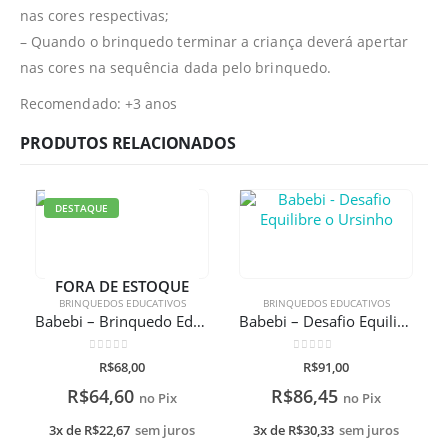
nas cores respectivas;
– Quando o brinquedo terminar a criança deverá apertar
nas cores na sequência dada pelo brinquedo.
Recomendado: +3 anos
PRODUTOS RELACIONADOS
DESTAQUE
FORA DE ESTOQUE
BRINQUEDOS EDUCATIVOS
BRINQUEDOS EDUCATIVOS
Babebi – Brinquedo Educativo Alfabeto Ilustrado Escreva e Apague
Babebi – Desafio Equilibre o Ursinho
0
de 5
0
de 5
R$
68,00
R$
91,00
R$
64,60
R$
86,45
no Pix
no Pix
3x de
R$
22,67
sem juros
3x de
R$
30,33
sem juros