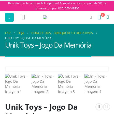
Bem vindo à Sapatinhos & Roupinhas! Aproveite o nosso cupom de 5% na
primeira compra. USE: BEMVINDO
0
LAR
LOJA
BRINQUEDOS
,
BRINQUEDOS EDUCATIVOS
UNIK TOYS – JOGO DA MEMÓRIA
Unik Toys – Jogo Da Memória
Unik Toys – Jogo Da