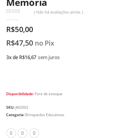
Memória
( Não há avaliações ainda. )
0
de 5
R$
50,00
R$
47,50
no Pix
3x de
R$
16,67
sem juros
Disponibilidade:
Fora de estoque
SKU:
JM2002
Categoria:
Brinquedos Educativos