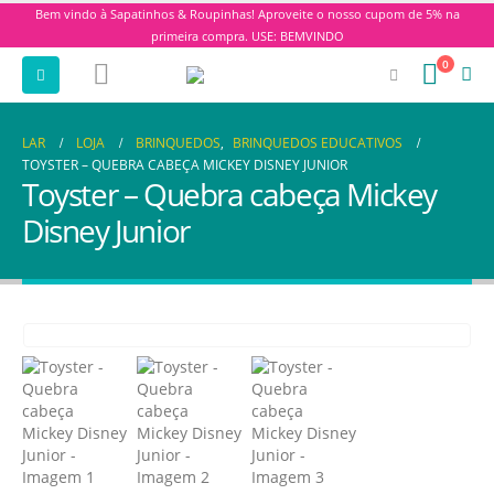
Bem vindo à Sapatinhos & Roupinhas! Aproveite o nosso cupom de 5% na
primeira compra. USE: BEMVINDO
0
LAR
LOJA
BRINQUEDOS
,
BRINQUEDOS EDUCATIVOS
TOYSTER – QUEBRA CABEÇA MICKEY DISNEY JUNIOR
Toyster – Quebra cabeça Mickey
Disney Junior