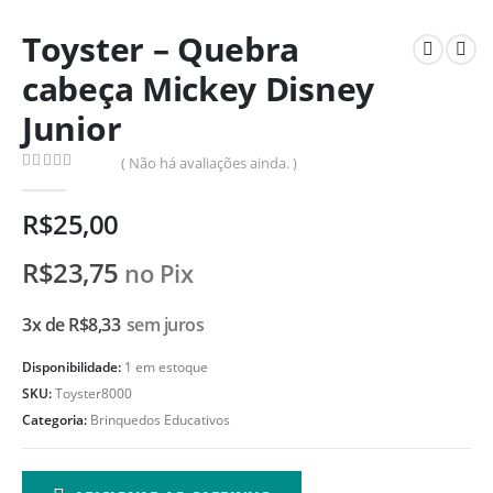
Toyster – Quebra
cabeça Mickey Disney
Junior
( Não há avaliações ainda. )
0
de 5
R$
25,00
R$
23,75
no Pix
3x de
R$
8,33
sem juros
Disponibilidade:
1 em estoque
SKU:
Toyster8000
Categoria:
Brinquedos Educativos