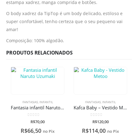
estampa xadrez, manga comprida e botões.
O body xadrez da TipTop é um body delicado, estiloso e
super confortável, tenho certeza que o seu pequeno vai
amar!
Composição: 100% algodão.
PRODUTOS RELACIONADOS
FANTASIAS
,
INFANTIL
FANTASIAS
,
INFANTIL
Fantasia infantil Naruto Uzumaki
Kafca Baby – Vestido Metoo
0
de 5
0
de 5
R$
70,00
R$
120,00
R$
66,50
R$
114,00
no Pix
no Pix