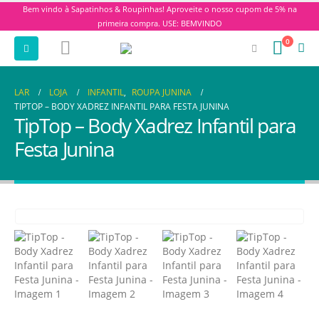
Bem vindo à Sapatinhos & Roupinhas! Aproveite o nosso cupom de 5% na
primeira compra. USE: BEMVINDO
0
LAR
LOJA
INFANTIL
,
ROUPA JUNINA
TIPTOP – BODY XADREZ INFANTIL PARA FESTA JUNINA
TipTop – Body Xadrez Infantil para
Festa Junina