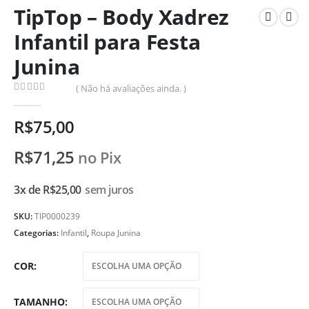
TipTop – Body Xadrez
Infantil para Festa
Junina
( Não há avaliações ainda. )
0
de 5
R$
75,00
R$
71,25
no Pix
3x de
R$
25,00
sem juros
SKU:
TIP0000239
Categorias:
Infantil
,
Roupa Junina
COR
TAMANHO