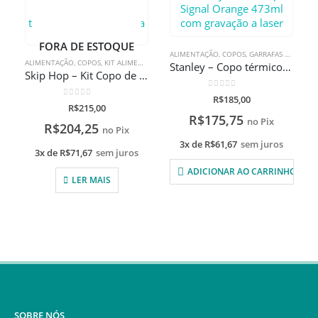
FORA DE ESTOQUE
ALIMENTAÇÃO
,
COPOS
,
GARRAFAS TÉRMICAS
ALIMENTAÇÃO
,
COPOS
,
KIT ALIMENTAÇÃO
,
KIT ALIMENTAÇÃO
,
LINHA SKIP HOP
,
PRATOS
Stanley – Copo térmico de cerveja sem tampa Signal Orange 473ml com gravação a laser
Skip Hop – Kit Copo de treinamento zoo abelha 266ml + prato de treinamento zoo abelha com gravação a laser
0
de 5
R$
185,00
0
de 5
R$
215,00
R$
175,75
no Pix
R$
204,25
no Pix
3x de
R$
61,67
sem juros
3x de
R$
71,67
sem juros
ADICIONAR AO CARRINHO
LER MAIS
SOBRE NÓS