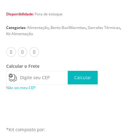
Disponibilidade:
Fora de estoque
Categorias:
Alimentação
,
Bento Box\Marmitas
,
Garrafas Térmicas
,
Kit Alimentação
Calcular o Frete
Calcular
Não sei meu CEP
*Kit composto por: