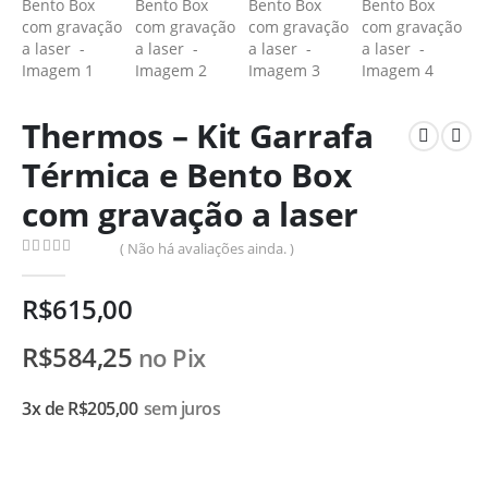
Thermos – Kit Garrafa
Térmica e Bento Box
com gravação a laser
( Não há avaliações ainda. )
0
de 5
R$
615,00
R$
584,25
no Pix
3x de
R$
205,00
sem juros