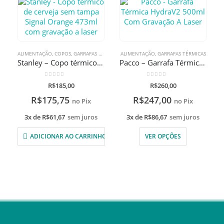
ALIMENTAÇÃO
,
COPOS
,
GARRAFAS TÉRMICAS
ALIMENTAÇÃO
,
GARRAFAS TÉRMICAS
Stanley – Copo térmico de cerveja sem tampa Signal Orange 473ml com gravação a laser
Pacco – Garrafa Térmica HydraV2 500ml Com Gravação A Laser
0
de 5
0
de 5
R$
185,00
R$
260,00
R$
175,75
R$
247,00
no Pix
no Pix
3x de
R$
61,67
sem juros
3x de
R$
86,67
sem juros
ADICIONAR AO CARRINHO
VER OPÇÕES