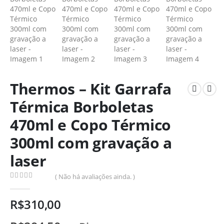
Thermos – Kit Garrafa
Térmica Borboletas
470ml e Copo Térmico
300ml com gravação a
laser
( Não há avaliações ainda. )
0
de 5
R$
310,00