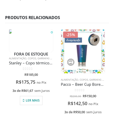
PRODUTOS RELACIONADOS
-25%
FORA DE ESTOQUE
ALIMENTAÇÃO
,
COPOS
,
GARRAFAS TÉRMICAS
Stanley – Copo térmico de cerveja sem tampa Polar 473ml com gravação a laser
0
de 5
R$
185,00
ALIMENTAÇÃO
,
COPOS
,
GARRAFAS TÉRMICAS
R$
175,75
no Pix
Pacco – Beer Cup Boreal 473ml com gravação a laser
3x de
R$
61,67
sem juros
0
de 5
R$
150,00
R$
200,00
LER MAIS
R$
142,50
no Pix
3x de
R$
50,00
sem juros