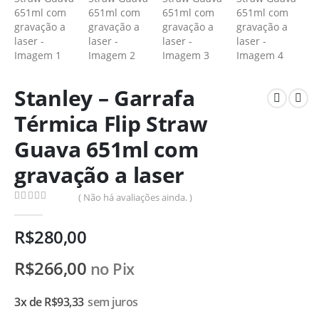
Stanley – Garrafa
Térmica Flip Straw
Guava 651ml com
gravação a laser
( Não há avaliações ainda. )
0
de 5
R$
280,00
R$
266,00
no Pix
3x de
R$
93,33
sem juros