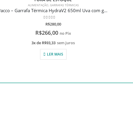
ALIMENTAÇÃO
,
GARRAFAS TÉRMICAS
Pacco – Garrafa Térmica HydraV2 650ml Uva com gravação a laser
Phi
0
de 5
R$
280,00
R$
266,00
no Pix
3x de
R$
93,33
sem juros
LER MAIS