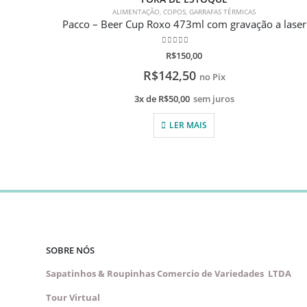
ALIMENTAÇÃO
,
COPOS
,
GARRAFAS TÉRMICAS
Pacco – Beer Cup Roxo 473ml com gravação a laser
0
de 5
R$
150,00
R$
142,50
no Pix
3x de
R$
50,00
sem juros
LER MAIS
SOBRE NÓS
Sapatinhos & Roupinhas Comercio de Variedades LTDA
Tour Virtual