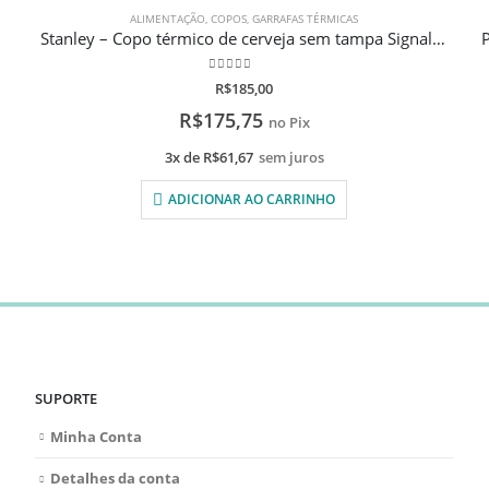
ALIMENTAÇÃO
,
COPOS
,
GARRAFAS TÉRMICAS
Stanley – Copo térmico de cerveja sem tampa Signal Orange 473ml com gravação a laser
0
de 5
R$
185,00
R$
175,75
no Pix
3x de
R$
61,67
sem juros
ADICIONAR AO CARRINHO
SUPORTE
Minha Conta
Detalhes da conta