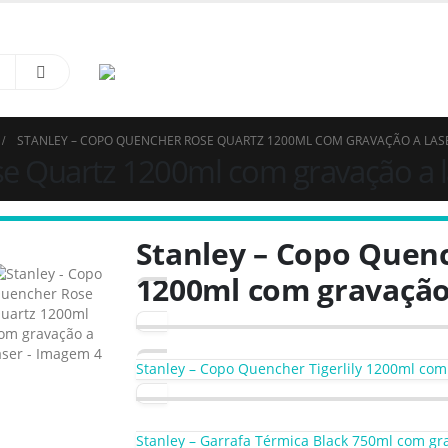
à Sapatinhos & Roupinhas! Aproveite o nosso cupom de 5% na primeira compra. US
STANLEY – COPO QUENCHER ROSE QUARTZ 1200ML COM GRAVAÇÃO A LAS
e Quartz 1200ml com gravação a l
Stanley – Copo Quen
1200ml com gravação 
Stanley – Copo Quencher Tigerlily 1200ml com
Stanley – Garrafa Térmica Black 750ml com gra