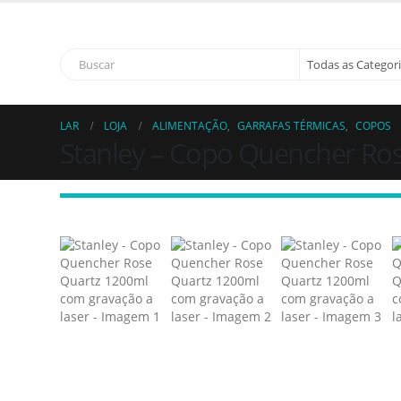
Bem vindo 
LAR
LOJA
ALIMENTAÇÃO
,
GARRAFAS TÉRMICAS
,
COPOS
Stanley – Copo Quencher Ros