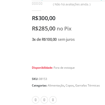
( Não há avaliações ainda. )
0
de 5
R$
300,00
R$
285,00
no Pix
3x de
R$
100,00
sem juros
Disponibilidade:
Fora de estoque
SKU:
08153
Categorias:
Alimentação
,
Copos
,
Garrafas Térmicas