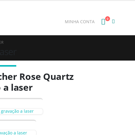
E: BEMVINDO
0
MINHA CONTA
ER
aser
cher Rose Quartz
a laser
 gravação a laser
vação a laser