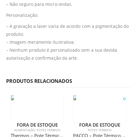
– Não seguro para micro-ondas.
Personalização:
– A gravação a laser varia de acordo com a pigmentação do
produto;
– Imagem meramente ilustrativa;
– Nenhum produto é personalizado sem a sua devida
autorização e confirmação da arte.
PRODUTOS RELACIONADOS
FORA DE ESTOQUE
FORA DE ESTOQUE
ALIMENTAÇÃO
,
POTES TERMICO
POTES TERMICO
Thermos – Pote Térmico 470ml Andes Coral com gravação a laser
PACCO – Pote Térmico Food Jar 350ml Fúcsia com gravação a laser