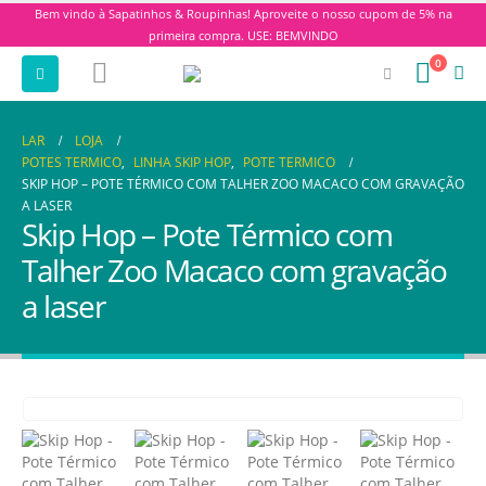
Bem vindo à Sapatinhos & Roupinhas! Aproveite o nosso cupom de 5% na
primeira compra. USE: BEMVINDO
0
LAR
LOJA
POTES TERMICO
,
LINHA SKIP HOP
,
POTE TERMICO
SKIP HOP – POTE TÉRMICO COM TALHER ZOO MACACO COM GRAVAÇÃO
A LASER
Skip Hop – Pote Térmico com
Talher Zoo Macaco com gravação
a laser