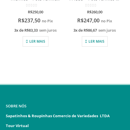
0
de 5
0
de 5
R$
250,00
R$
260,00
R$
237,50
R$
247,00
no Pix
no Pix
3x de
R$
83,33
sem juros
3x de
R$
86,67
sem juros
LER MAIS
LER MAIS
SOBRE NÓS
Sapatinhos & Roupinhas Comercio de Variedades LTDA
Tour Virtual