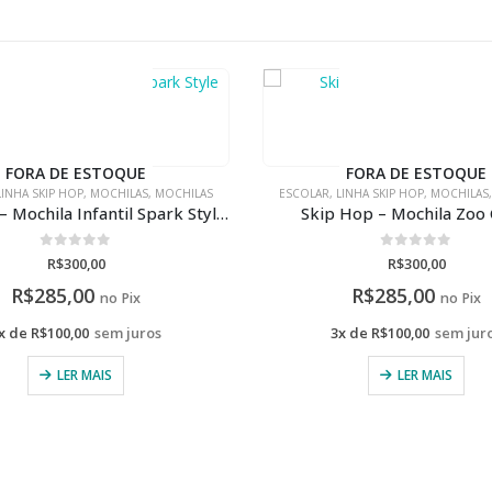
FORA DE ESTOQUE
FORA DE ESTOQUE
LINHA SKIP HOP
,
MOCHILAS
,
MOCHILAS
ESCOLAR
,
LANCHEIRAS
,
LANCHEIRAS
,
LIN
 Hop – Mochila Zoo Coala
Skip hop – Kit Zoo Borb
0
de 5
0
de 5
R$
300,00
R$
1.380,00
R$
285,00
R$
1.311,00
no Pix
no Pix
x de
R$
100,00
sem juros
3x de
R$
460,00
sem jur
LER MAIS
LER MAIS