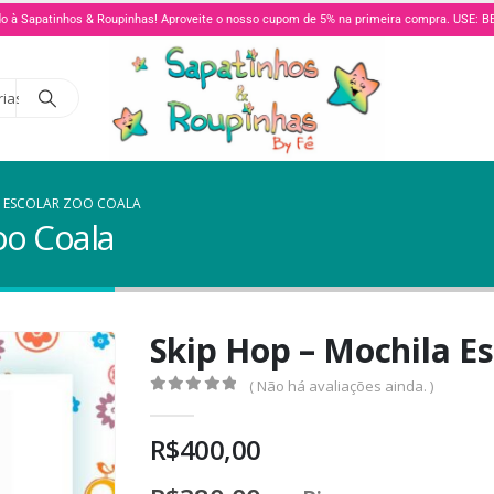
o à Sapatinhos & Roupinhas! Aproveite o nosso cupom de 5% na primeira compra. USE:
rias
A ESCOLAR ZOO COALA
oo Coala
Skip Hop – Mochila Es
( Não há avaliações ainda. )
0
de 5
R$
400,00