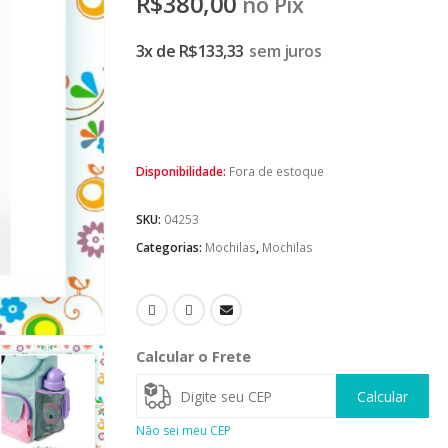
R$
380,00
no Pix
3x de
R$
133,33
sem juros
Disponibilidade:
Fora de estoque
SKU:
04253
Categorias:
Mochilas
,
Mochilas
Calcular o Frete
Calcular
Não sei meu CEP