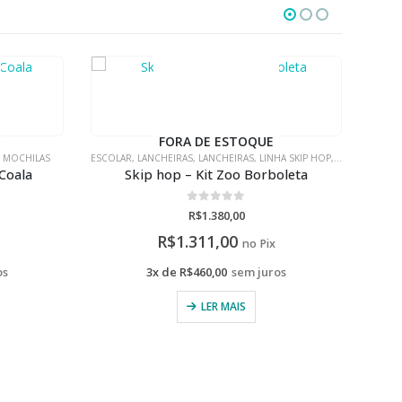
FORA DE ESTOQUE
HA SKIP HOP
,
MOCHILAS
ESCOLAR
,
MOCHILAS
,
LINHA SKIP HOP
,
MOCHILAS
,
MOCHILAS
ESC
oleta
Skip Hop – Mochila de rodinha Zoo borboleta
Ski
0
de 5
R$
550,00
R$
522,50
no Pix
os
3x de
R$
183,33
sem juros
LER MAIS