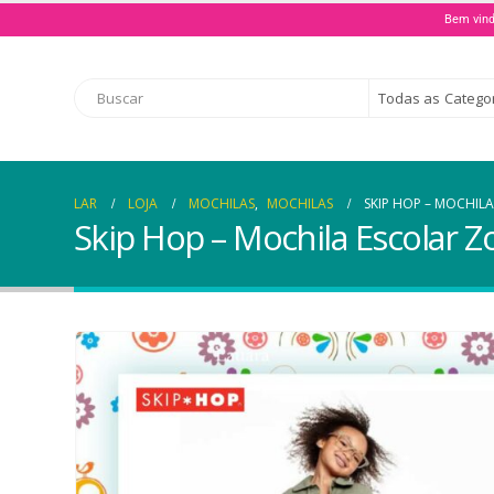
Bem vind
Todas as Catego
LAR
LOJA
MOCHILAS
,
MOCHILAS
SKIP HOP – MOCHIL
Skip Hop – Mochila Escolar Z