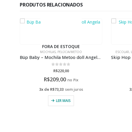
PRODUTOS RELACIONADOS
FORA DE ESTOQUE
ESCOLAR
,
LINHA SKIP HOP
,
MOCHILAS
,
MOCHILAS
ESCOLAR
,
Büp Baby – Mochila Metoo doll Angela Classica Cinza
Skip Hop – Mochila Infantil Spark Style Arco-Íris
Skip
0
de 5
R$
300,00
R$
285,00
no Pix
3x de
R$
100,00
sem juros
3
LER MAIS