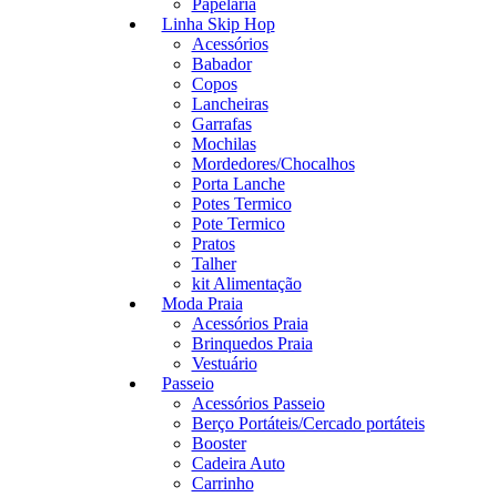
Papelaria
Linha Skip Hop
Acessórios
Babador
Copos
Lancheiras
Garrafas
Mochilas
Mordedores/Chocalhos
Porta Lanche
Potes Termico
Pote Termico
Pratos
Talher
kit Alimentação
Moda Praia
Acessórios Praia
Brinquedos Praia
Vestuário
Passeio
Acessórios Passeio
Berço Portáteis/Cercado portáteis
Booster
Cadeira Auto
Carrinho