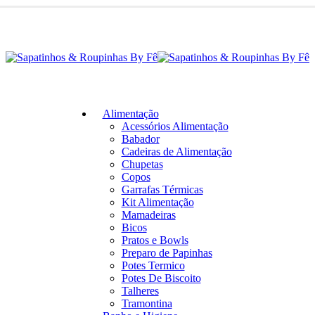
 Sapatinhos & Roupinhas! Aproveite o nosso cupom de 5% na primeira comp
Alimentação
Acessórios Alimentação
Babador
Cadeiras de Alimentação
Chupetas
Copos
Garrafas Térmicas
Kit Alimentação
Mamadeiras
Bicos
Pratos e Bowls
Preparo de Papinhas
Potes Termico
Potes De Biscoito
Talheres
Tramontina