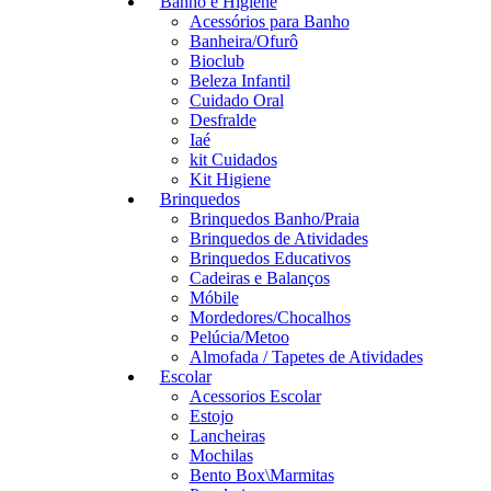
Banho e Higiene
Acessórios para Banho
Banheira/Ofurô
Bioclub
Beleza Infantil
Cuidado Oral
Desfralde
Iaé
kit Cuidados
Kit Higiene
Brinquedos
Brinquedos Banho/Praia
Brinquedos de Atividades
Brinquedos Educativos
Cadeiras e Balanços
Móbile
Mordedores/Chocalhos
Pelúcia/Metoo
Almofada / Tapetes de Atividades
Escolar
Acessorios Escolar
Estojo
Lancheiras
Mochilas
Bento Box\Marmitas