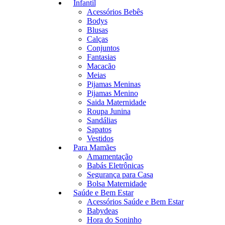
Infantil
Acessórios Bebês
Bodys
Blusas
Calças
Conjuntos
Fantasias
Macacão
Meias
Pijamas Meninas
Pijamas Menino
Saida Maternidade
Roupa Junina
Sandálias
Sapatos
Vestidos
Para Mamães
Amamentação
Babás Eletrônicas
Segurança para Casa
Bolsa Maternidade
Saúde e Bem Estar
Acessórios Saúde e Bem Estar
Babydeas
Hora do Soninho