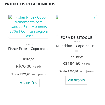
PRODUTOS RELACIONADOS
FORA DE ESTOQUE
COPOS
COPOS
Munchkin – Copo de Transição Gentle 118ml Com Gravação A Laser
Fisher Price – Copo treinamento com canudo First Moments 270ml Com Gravação a Laser
0
de 5
R$
110,00
0
de 5
R$
80,00
R$
104,50
no Pix
R$
76,00
no Pix
3x de
R$
36,67
sem juros
3x de
R$
26,67
sem juros
VER OPÇÕES
VER OPÇÕES