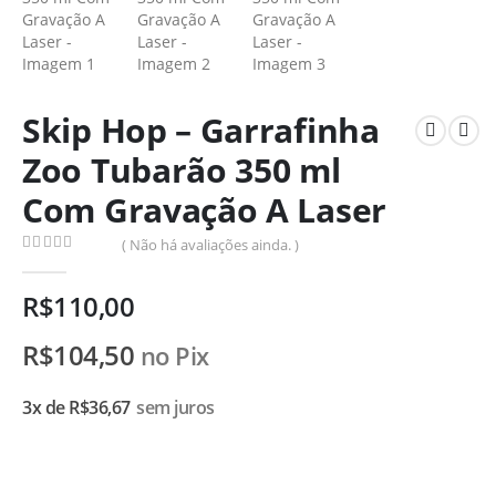
Skip Hop – Garrafinha
Zoo Tubarão 350 ml
Com Gravação A Laser
( Não há avaliações ainda. )
0
de 5
R$
110,00
R$
104,50
no Pix
3x de
R$
36,67
sem juros