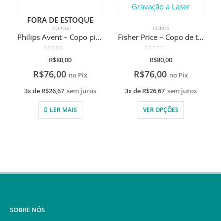
FORA DE ESTOQUE
COPOS
COPOS
Philips Avent – Copo pinguim 12 meses +
Fisher Price – Copo de treinamento First Moments 270ml Com Gravação a Laser
0
de 5
0
de 5
R$
80,00
R$
80,00
R$
76,00
R$
76,00
no Pix
no Pix
3x de
R$
26,67
sem juros
3x de
R$
26,67
sem juros
LER MAIS
VER OPÇÕES
SOBRE NÓS