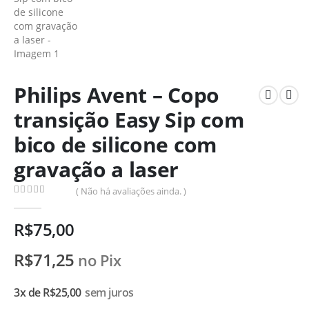
Philips Avent – Copo
transição Easy Sip com
bico de silicone com
gravação a laser
( Não há avaliações ainda. )
0
de 5
R$
75,00
R$
71,25
no Pix
3x de
R$
25,00
sem juros