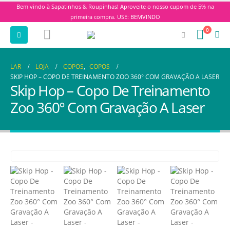
Bem vindo à Sapatinhos & Roupinhas! Aproveite o nosso cupom de 5% na
primeira compra. USE: BEMVINDO
0
LAR
LOJA
COPOS
,
COPOS
SKIP HOP – COPO DE TREINAMENTO ZOO 360° COM GRAVAÇÃO A LASER
Skip Hop – Copo De Treinamento
Zoo 360° Com Gravação A Laser