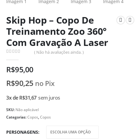
Skip Hop – Copo De
Treinamento Zoo 360°
Com Gravação A Laser
( Não há avaliações ainda. )
0
de 5
R$
95,00
R$
90,25
no Pix
3x de
R$
31,67
sem juros
SKU:
Não aplicável
Categorias:
Copos
,
Copos
PERSONAGENS