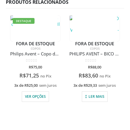
PRODUTOS RELACIONADOS
DESTAQUE
FORA DE ESTOQUE
FORA DE ESTOQUE
COPOS
COPOS
Philips Avent – Copo de Treinamento – 260Ml – Easy com gravação a laser
PHILIPS AVENT – BICO RÍGIDO ANTI-VAZAMENTO PINGUIM – 340ML
0
de 5
0
de 5
R$
75,00
R$
88,00
R$
71,25
R$
83,60
no Pix
no Pix
3x de
R$
25,00
sem juros
3x de
R$
29,33
sem juros
VER OPÇÕES
LER MAIS