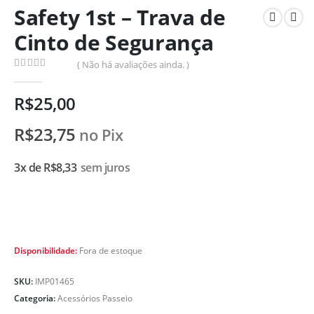
Safety 1st – Trava de
Cinto de Segurança
( Não há avaliações ainda. )
0
de 5
R$
25,00
R$
23,75
no Pix
3x de
R$
8,33
sem juros
Disponibilidade:
Fora de estoque
SKU:
IMP01465
Categoria:
Acessórios Passeio