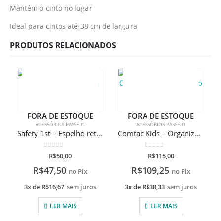
Mantém o cinto no lugar
Ideal para cintos até 38 cm de largura
PRODUTOS RELACIONADOS
FORA DE ESTOQUE
FORA DE ESTOQUE
ACESSÓRIOS PASSEIO
ACESSÓRIOS PASSEIO
Safety 1st – Espelho retrovisor 2 em 1 para automóveis
Comtac Kids – Organizador para Banco de Carro
0
de 5
0
de 5
R$
50,00
R$
115,00
R$
47,50
R$
109,25
no Pix
no Pix
3x de
R$
16,67
sem juros
3x de
R$
38,33
sem juros
LER MAIS
LER MAIS