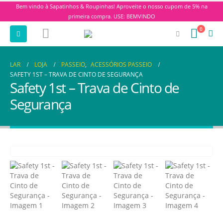
Bem vindo à Sapatinhos & Roupinhas! Aproveite o nosso cupom de 5% na
primeira compra. USE: BEMVINDO
0
LAR
LOJA
PASSEIO
,
ACESSÓRIOS PASSEIO
SAFETY 1ST – TRAVA DE CINTO DE SEGURANÇA
Safety 1st – Trava de Cinto de
Segurança