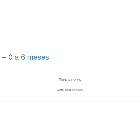
 – 0 a 6 meses
R$
26,60
no Pix
3x de
R$
9,33
sem juros