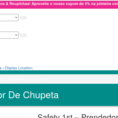
hos & Roupinhas! Aproveite o nosso cupom de 5% na primeira c
->Display Location
.
 1st – Prendedor De Chupeta
or De Chupeta
Safety 1st – Prendedo