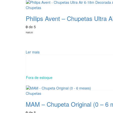
Chupetas
Philips Avent – Chupetas Ultra 
0
de 5
R$
65,00
Ler mais
Fora de estoque
Chupetas
MAM – Chupeta Original (0 – 6 
0
de 5