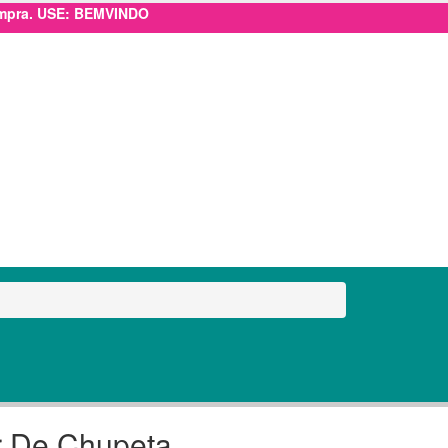
ompra. USE: BEMVINDO
r De Chupeta