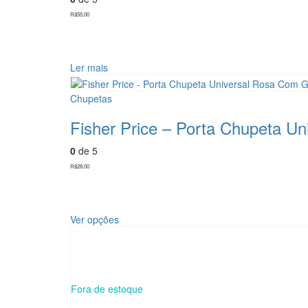
R$
55,00
Ler mais
Chupetas
Fisher Price – Porta Chupeta U
0
de 5
R$
28,00
Este
Ver opções
produto
tem
várias
variantes.
As
Fora de estoque
opções