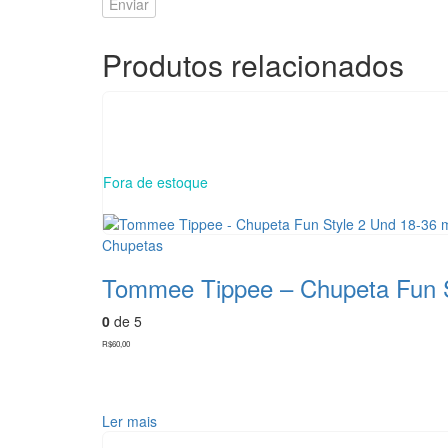
Produtos relacionados
Fora de estoque
Chupetas
Tommee Tippee – Chupeta Fun S
0
de 5
R$
60,00
Ler mais