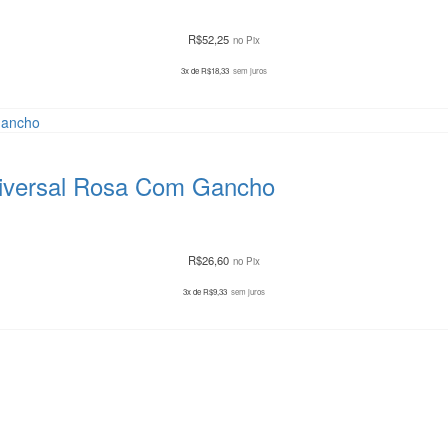
R$
52,25
no Pix
3x de
R$
18,33
sem juros
niversal Rosa Com Gancho
R$
26,60
no Pix
3x de
R$
9,33
sem juros