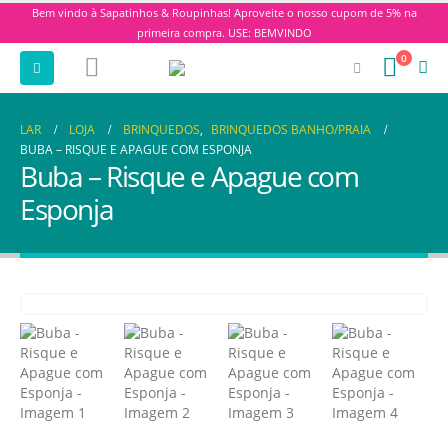
Bem vindo à Sapatinhos & Roupinhas! Aproveite o nosso cupom de 5% na
primeira compra. USE: BEMVINDO
0
LAR
LOJA
BRINQUEDOS
,
BRINQUEDOS BANHO/PRAIA
BUBA – RISQUE E APAGUE COM ESPONJA
Buba – Risque e Apague com
Esponja