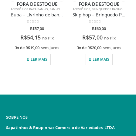
FORA DE ESTOQUE
FORA DE ESTOQUE
ACESSÓRIOS PARA BANHO
,
BANHO E HIGIENE
ACESSÓRIOS
,
BRINQUEDOS
,
BRINQUEDOS BANHO/PRAIA
,
BRINQUEDOS BANHO/PRA
Buba – Livrinho de banho tartaruguinha com luz +6M
Skip hop – Brinquedo Para Banho Zoo Unicórnio
0
de 5
0
de 5
R$
57,00
R$
60,00
R$
54,15
R$
57,00
no Pix
no Pix
3x de
R$
19,00
sem juros
3x de
R$
20,00
sem juros
LER MAIS
LER MAIS
SOBRE NÓS
Sapatinhos & Roupinhas Comercio de Variedades LTDA