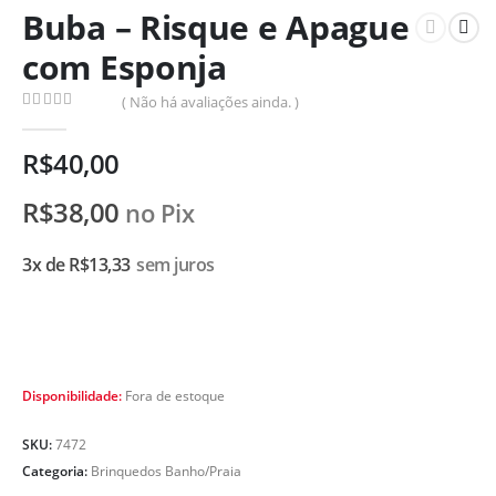
Buba – Risque e Apague
com Esponja
( Não há avaliações ainda. )
0
de 5
R$
40,00
R$
38,00
no Pix
3x de
R$
13,33
sem juros
Disponibilidade:
Fora de estoque
SKU:
7472
Categoria:
Brinquedos Banho/Praia