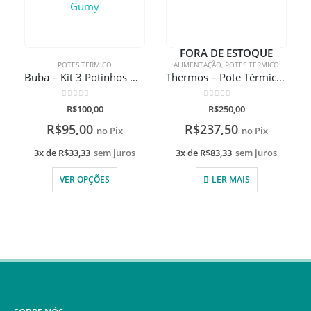
FORA DE ESTOQUE
POTES TERMICO
ALIMENTAÇÃO
,
POTES TERMICO
Buba – Kit 3 Potinhos Gumy
Thermos – Pote Térmico 470ml Andes Coral com gravação a laser
0
de 5
0
de 5
R$
100,00
R$
250,00
R$
95,00
R$
237,50
no Pix
no Pix
3x de
R$
33,33
sem juros
3x de
R$
83,33
sem juros
VER OPÇÕES
LER MAIS