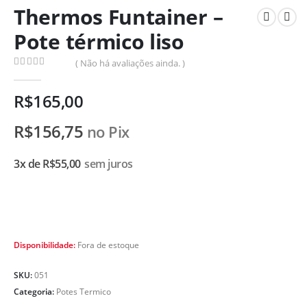
Thermos Funtainer –
Pote térmico liso
( Não há avaliações ainda. )
0
de 5
R$
165,00
R$
156,75
no Pix
3x de
R$
55,00
sem juros
Disponibilidade:
Fora de estoque
SKU:
051
Categoria:
Potes Termico