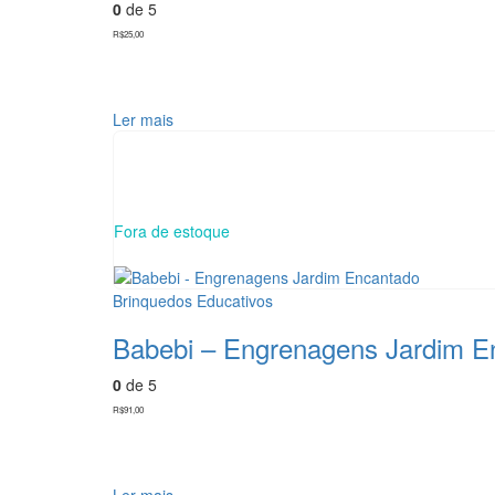
0
de 5
R$
25,00
Ler mais
Fora de estoque
Brinquedos Educativos
Babebi – Engrenagens Jardim E
0
de 5
R$
91,00
Ler mais