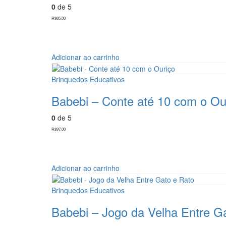
0
de 5
R$
85,00
Adicionar ao carrinho
Brinquedos Educativos
Babebi – Conte até 10 com o Ou
0
de 5
R$
97,00
Adicionar ao carrinho
Brinquedos Educativos
Babebi – Jogo da Velha Entre G