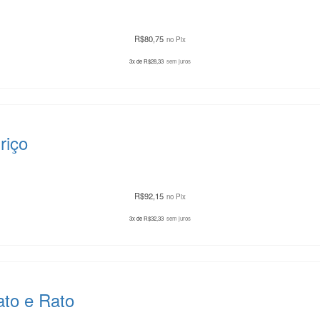
R$
80,75
no Pix
3x de
R$
28,33
sem juros
riço
R$
92,15
no Pix
3x de
R$
32,33
sem juros
ato e Rato