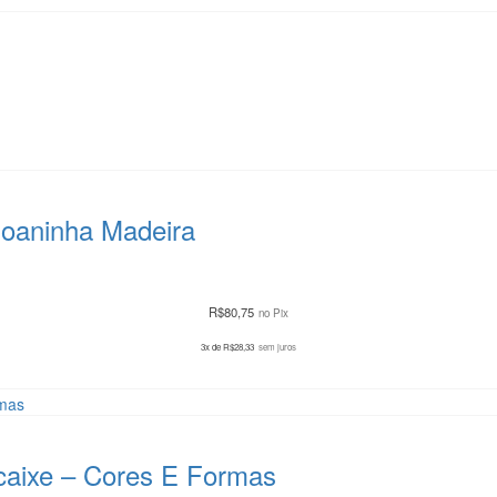
Joaninha Madeira
R$
80,75
no Pix
3x de
R$
28,33
sem juros
aixe – Cores E Formas