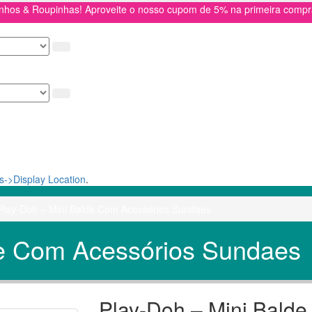
inhos & Roupinhas! Aproveite o nosso cupom de 5% na primeira com
->Display Location
.
Play-Doh – Mini Balde Com Acessórios Sundaes
de Com Acessórios Sundaes
Play-Doh – Mini Bald