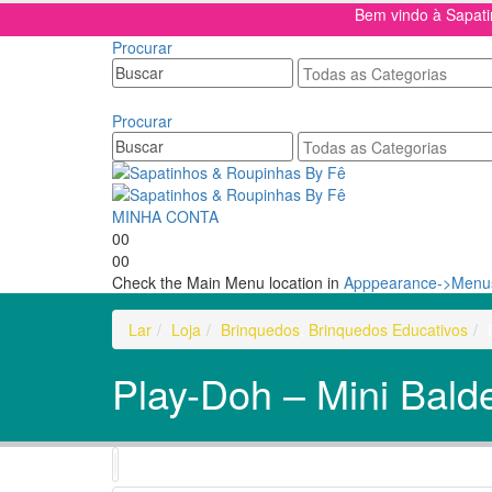
Bem vindo à Sapat
Procurar
Procurar
MINHA CONTA
0
0
0
0
Check the Main Menu location in
Apppearance->Menus
Lar
Loja
Brinquedos
,
Brinquedos Educativos
Play-Doh – Mini Bal