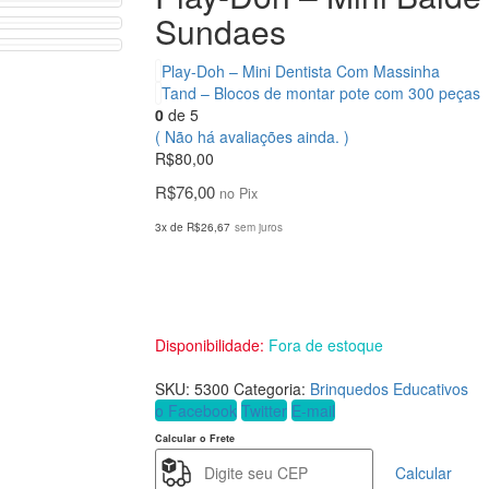
Sundaes
Play-Doh – Mini Dentista Com Massinha
Tand – Blocos de montar pote com 300 peças
0
de 5
( Não há avaliações ainda. )
R$
80,00
R$
76,00
no Pix
3x de
R$
26,67
sem juros
Disponibilidade:
Fora de estoque
SKU:
5300
Categoria:
Brinquedos Educativos
o Facebook
Twitter
E-mail
Calcular o Frete
Calcular