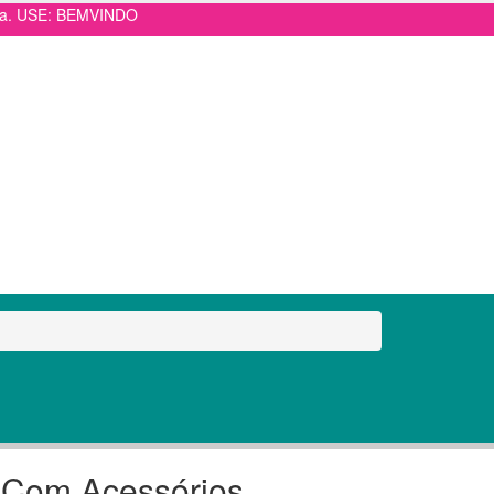
pra. USE: BEMVINDO
e Com Acessórios