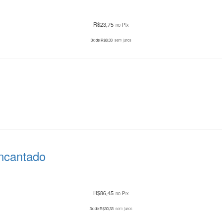
R$
23,75
no Pix
3x de
R$
8,33
sem juros
ncantado
R$
86,45
no Pix
3x de
R$
30,33
sem juros