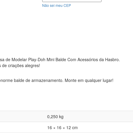
Não sei meu CEP
ssa de Modelar Play-Doh Mini Balde Com Acessórios da Hasbro.
s de criações alegres!
enorme balde de armazenamento. Monte em qualquer lugar!
0,250 kg
16 × 16 × 12 cm