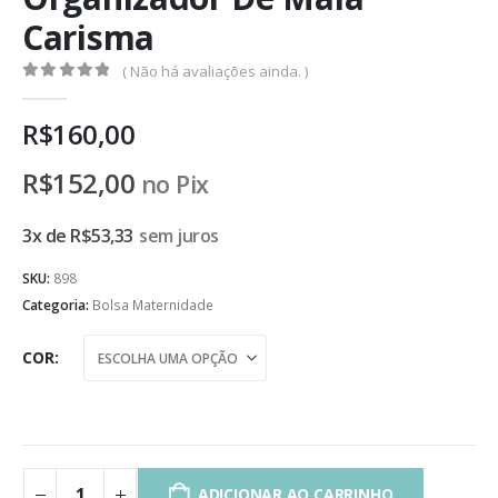
Carisma
( Não há avaliações ainda. )
0
de 5
R$
160,00
R$
152,00
no Pix
3x de
R$
53,33
sem juros
SKU:
898
Categoria:
Bolsa Maternidade
COR
ADICIONAR AO CARRINHO