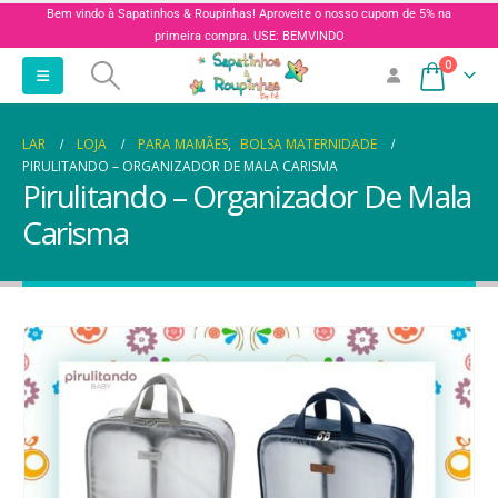
Bem vindo à Sapatinhos & Roupinhas! Aproveite o nosso cupom de 5% na
primeira compra. USE: BEMVINDO
0
LAR
LOJA
PARA MAMÃES
,
BOLSA MATERNIDADE
PIRULITANDO – ORGANIZADOR DE MALA CARISMA
Pirulitando – Organizador De Mala
Carisma