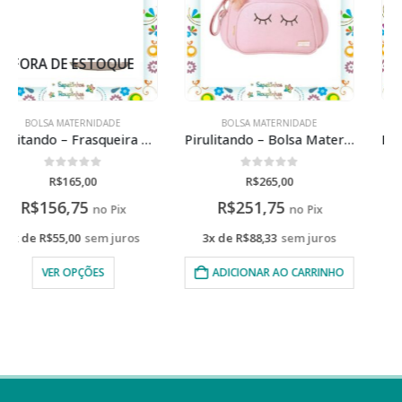
BOLSA MATERNIDADE
BOLSA MATERNIDADE
Pirulitando – Bolsa Maternidade Grande – Chuva De Amor
Pirulitando – Bolsa Maternidade Coleção Esperança
0
de 5
0
de 5
R$
265,00
R$
400,00
R$
251,75
R$
380,00
no Pix
no Pix
3x de
R$
88,33
sem juros
3x de
R$
133,33
sem juros
ADICIONAR AO CARRINHO
VER OPÇÕES