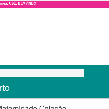
ompra. USE: BEMVINDO
rto
 Maternidade Coleção