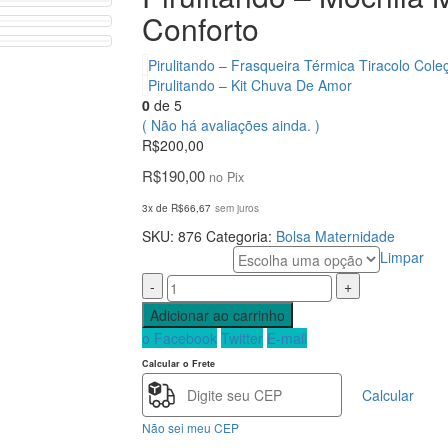
Conforto
Pirulitando – Frasqueira Térmica Tiracolo Co
Pirulitando – Kit Chuva De Amor
0
de 5
( Não há avaliações ainda. )
R$
200,00
R$
190,00
no Pix
3x de
R$
66,67
sem juros
SKU:
876
Categoria:
Bolsa Maternidade
Limpar
Cor
-
+
Adicionar ao carrinho
o Facebook
Twitter
E-mail
Calcular o Frete
Calcular
Não sei meu CEP