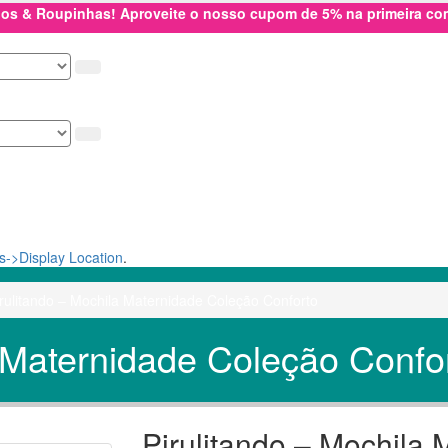
hos & Roupinhas! Aproveite o nosso cupom de 5% na primeira c
->Display Location
.
irulitando – Mochila Maternidade Coleção Conforto
a Maternidade Coleção Confo
Pirulitando – Mochila