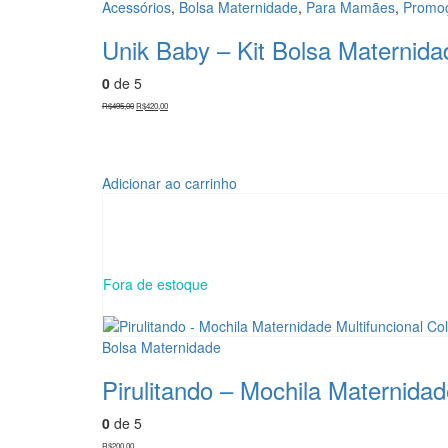
várias
Acessórios
,
Bolsa Maternidade
,
Para Mamães
,
Promo
variantes.
As
Unik Baby – Kit Bolsa Maternid
opções
podem
0
de 5
ser
O
O
R$
495,00
R$
420,00
preço
preço
escolhidas
original
atual
era:
é:
na
R$495,00.
R$420,00.
página
do
Adicionar ao carrinho
produto
Fora de estoque
Bolsa Maternidade
Pirulitando – Mochila Maternidad
0
de 5
R$
200,00