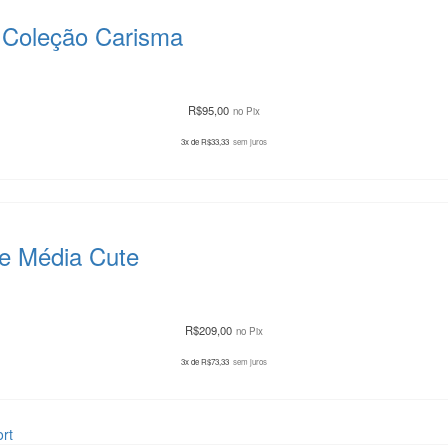
a Coleção Carisma
R$
95,00
no Pix
3x de
R$
33,33
sem juros
de Média Cute
R$
209,00
no Pix
3x de
R$
73,33
sem juros