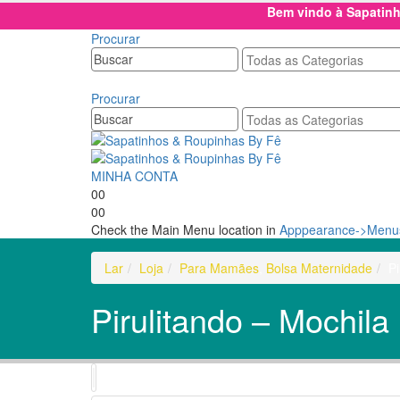
Bem vindo à Sapatin
Procurar
Procurar
MINHA CONTA
0
0
0
0
Check the Main Menu location in
Apppearance->Menus
Lar
Loja
Para Mamães
,
Bolsa Maternidade
P
Pirulitando – Mochil