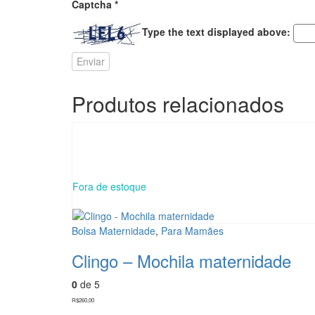
Captcha
*
Type the text displayed above:
Produtos relacionados
Fora de estoque
Bolsa Maternidade
,
Para Mamães
Clingo – Mochila maternidade
0
de 5
R$
260,00