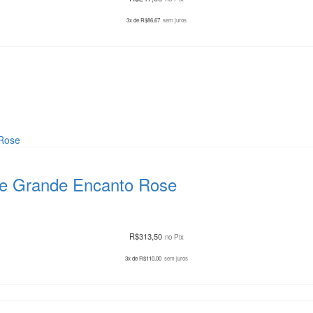
3x de
R$
86,67
sem juros
ade Grande Encanto Rose
R$
313,50
no Pix
3x de
R$
110,00
sem juros