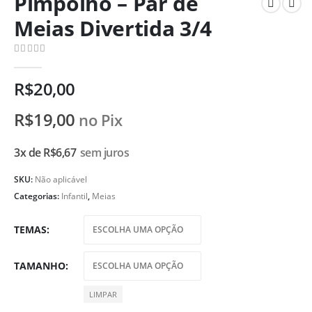
Pimpolho – Par de
Meias Divertida 3/4
0
de 5
R$
20,00
R$
19,00
no Pix
3x de
R$
6,67
sem juros
SKU:
Não aplicável
Categorias:
Infantil
,
Meias
TEMAS
TAMANHO
LIMPAR