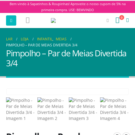
Bem vindo à Sapatinhos & Roupinhas! Aproveite o nosso cupom de 5% na
primeira compra. USE: BEMVINDO
0
LAR
LOJA
INFANTIL
,
MEIAS
PIMPOLHO – PAR DE MEIAS DIVERTIDA 3/4
Pimpolho – Par de Meias Divertida
3/4