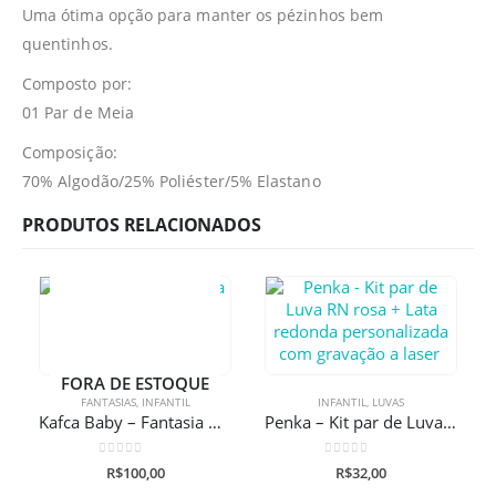
Uma ótima opção para manter os pézinhos bem
quentinhos.
Composto por:
01 Par de Meia
Composição:
70% Algodão/25% Poliéster/5% Elastano
PRODUTOS RELACIONADOS
FORA DE ESTOQUE
FANTASIAS
,
INFANTIL
INFANTIL
,
LUVAS
Kafca Baby – Fantasia Mickey Tactel
Penka – Kit par de Luva RN rosa + Lata redonda personalizada com gravação a laser
0
de 5
0
de 5
R$
100,00
R$
32,00