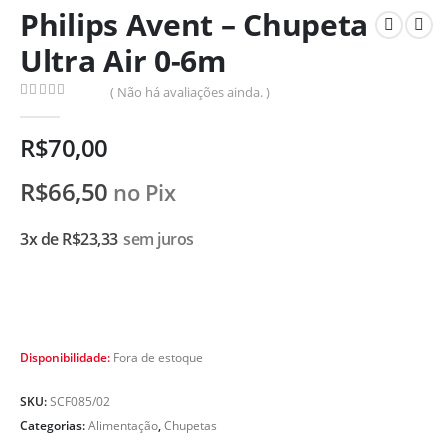
Philips Avent – Chupeta
Ultra Air 0-6m
( Não há avaliações ainda. )
0
de 5
R$
70,00
R$
66,50
no Pix
3x de
R$
23,33
sem juros
Disponibilidade:
Fora de estoque
SKU:
SCF085/02
Categorias:
Alimentação
,
Chupetas