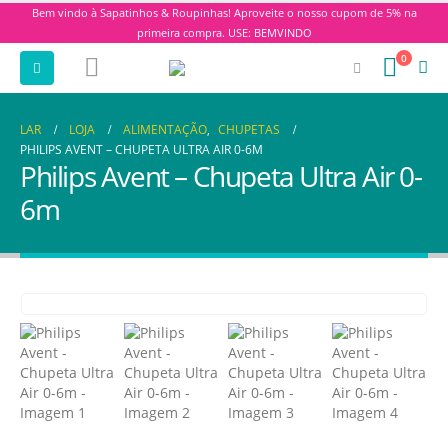
Bem vindo à Sapatinhos & Roupinhas! Aproveite o nosso cupom de 5% na
primeira compra. USE: BEMVINDO
0
LAR
LOJA
ALIMENTAÇÃO
,
CHUPETAS
PHILIPS AVENT – CHUPETA ULTRA AIR 0-6M
Philips Avent – Chupeta Ultra Air 0-
6m