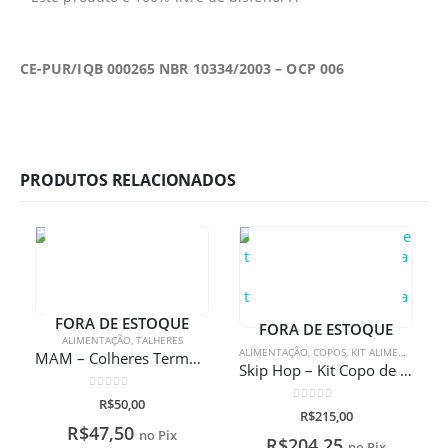
CE-PUR/IQB 000265 NBR 10334/2003 – OCP 006
PRODUTOS RELACIONADOS
FORA DE ESTOQUE
FORA DE ESTOQUE
ALIMENTAÇÃO
,
TALHERES
ALIMENTAÇÃO
,
COPOS
,
KIT ALIMENTAÇÃO
,
MAM – Colheres Termossensíveis
Skip Hop – Kit Copo de treinamento zoo abelha 266ml + prato de treinamento zoo abelha com gravação a laser
0
de 5
R$
50,00
0
de 5
R$
215,00
R$
47,50
no Pix
R$
204,25
no Pix