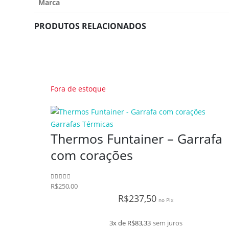
Marca
PRODUTOS RELACIONADOS
Fora de estoque
Garrafas Térmicas
Thermos Funtainer – Garrafa
com corações
R$
250,00
0
de 5
R$
237,50
no Pix
3x de
R$
83,33
sem juros