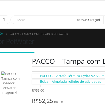
sso cupom de 5% na primeira compra. USE: BEMVINDO
ÃO
PACCO – TAMPA COM DOSADOR PETWATER
r PetWater
PACCO – Tampa com 
PACCO – Garrafa Térmica Hydra V2 650ml
Buba – Almofada rolinho de atividades
R$
55,00
0
de 5
R$
52,25
no Pix