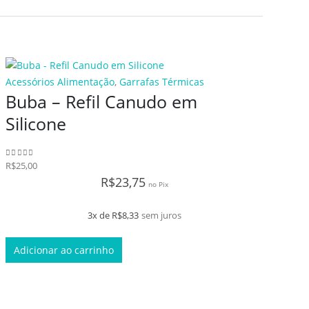
Acessórios Alimentação
,
Garrafas Térmicas
Buba – Refil Canudo em
Silicone
Fora 
R$
25,00
0
de 5
Garra
R$
23,75
Th
no Pix
To
3x de
R$
8,33
sem juros
Adicionar ao carrinho
R$
250
0
de 5