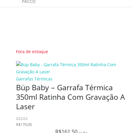
PACCO
Fora de estoque
Garrafas Térmicas
Büp Baby – Garrafa Térmica
350ml Ratinha Com Gravação A
Laser
R$
170,00
0
de 5
R$
161,50
no Pix