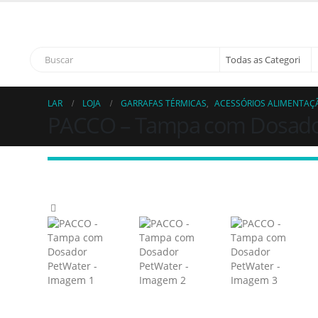
Bem vindo à Sapatinhos & Roupinhas! Aproveite o no
LAR
LOJA
GARRAFAS TÉRMICAS
,
ACESSÓRIOS ALIMENTAÇ
PACCO – Tampa com Dosado