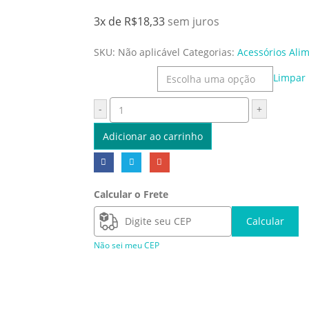
3x de
R$
18,33
sem juros
SKU:
Não aplicável
Categorias:
Acessórios Ali
Cor
Limpar
-
+
Adicionar ao carrinho
Calcular o Frete
Calcular
Não sei meu CEP