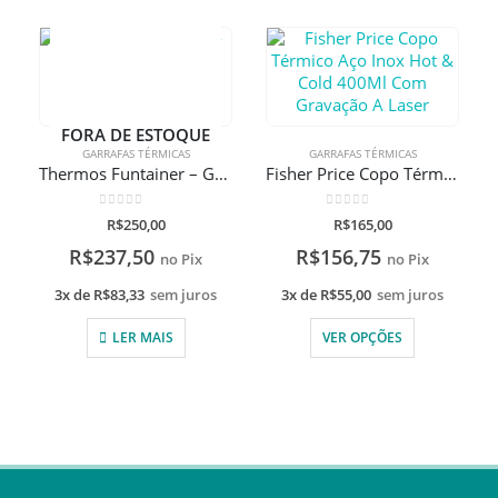
FORA DE ESTOQUE
GARRAFAS TÉRMICAS
GARRAFAS TÉRMICAS
Thermos Funtainer – Garrafa com corações
Fisher Price Copo Térmico Aço Inox Hot & Cold 400Ml Com Gravação A Laser
0
de 5
0
de 5
R$
250,00
R$
165,00
R$
237,50
R$
156,75
no Pix
no Pix
3x de
R$
83,33
sem juros
3x de
R$
55,00
sem juros
LER MAIS
VER OPÇÕES