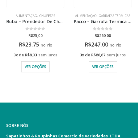
ALIMENTAÇÃO
,
CHUPETAS
ALIMENTAÇÃO
,
GARRAFAS TÉRMICAS
Buba – Prendedor De Chupeta
Pacco – Garrafa Térmica HydraV2 500ml Com Gravação A Laser
0
de 5
0
de 5
R$
25,00
R$
260,00
R$
23,75
R$
247,00
no Pix
no Pix
3x de
R$
8,33
sem juros
3x de
R$
86,67
sem juros
VER OPÇÕES
VER OPÇÕES
SOBRE NÓS
Sapatinhos & Roupinhas Comercio de Variedades LTDA