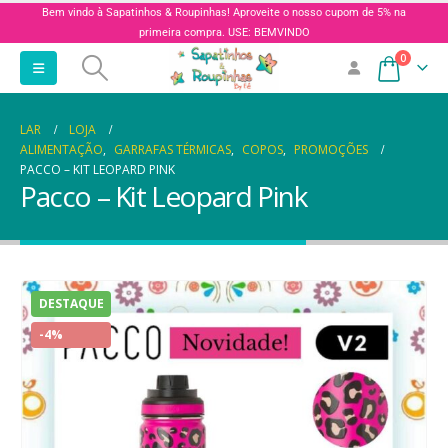
Bem vindo à Sapatinhos & Roupinhas! Aproveite o nosso cupom de 5% na
primeira compra. USE: BEMVINDO
0
LAR
LOJA
ALIMENTAÇÃO
,
GARRAFAS TÉRMICAS
,
COPOS
,
PROMOÇÕES
PACCO – KIT LEOPARD PINK
Pacco – Kit Leopard Pink
DESTAQUE
-4%