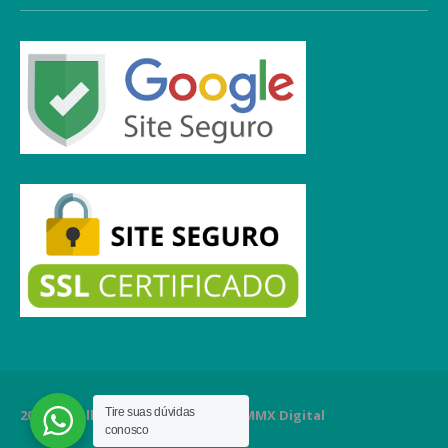
Tire suas dúvidas
2020 Orgulhosamente criado por MMX Digital
conosco