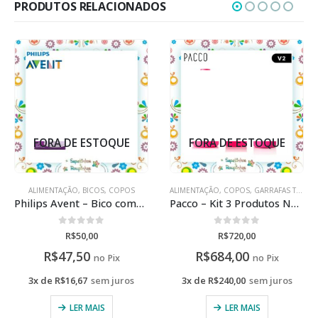
PRODUTOS RELACIONADOS
FORA DE ESTOQUE
FORA DE ESTOQUE
ALIMENTAÇÃO
,
BICOS
,
COPOS
ALIMENTAÇÃO
,
COPOS
,
GARRAFAS TÉRMICAS
Philips Avent – Bico compatível com copo pinguim
Pacco – Kit 3 Produtos Na Cor Pink Com Gravação A Laser
0
de 5
0
de 5
R$
50,00
R$
720,00
R$
47,50
R$
684,00
no Pix
no Pix
3x de
R$
16,67
sem juros
3x de
R$
240,00
sem juros
LER MAIS
LER MAIS