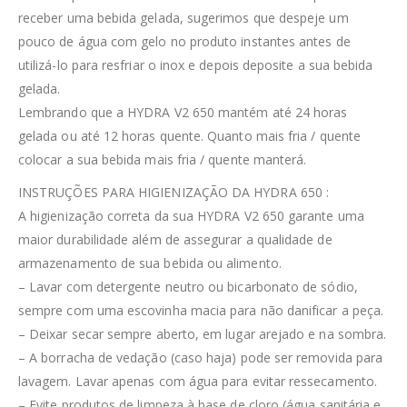
receber uma bebida gelada, sugerimos que despeje um
pouco de água com gelo no produto instantes antes de
utilizá-lo para resfriar o inox e depois deposite a sua bebida
gelada.
Lembrando que a HYDRA V2 650 mantém até 24 horas
gelada ou até 12 horas quente. Quanto mais fria / quente
colocar a sua bebida mais fria / quente manterá.
INSTRUÇÕES PARA HIGIENIZAÇÃO DA HYDRA 650 :
A higienização correta da sua HYDRA V2 650 garante uma
maior durabilidade além de assegurar a qualidade de
armazenamento de sua bebida ou alimento.
– Lavar com detergente neutro ou bicarbonato de sódio,
sempre com uma escovinha macia para não danificar a peça.
– Deixar secar sempre aberto, em lugar arejado e na sombra.
– A borracha de vedação (caso haja) pode ser removida para
lavagem. Lavar apenas com água para evitar ressecamento.
– Evite produtos de limpeza à base de cloro (água sanitária e