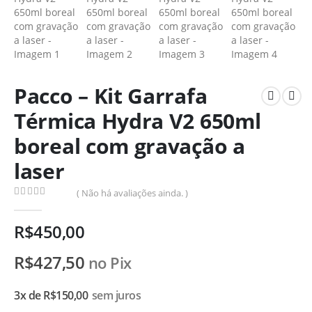
Pacco – Kit Garrafa
Térmica Hydra V2 650ml
boreal com gravação a
laser
( Não há avaliações ainda. )
0
de 5
R$
450,00
R$
427,50
no Pix
3x de
R$
150,00
sem juros