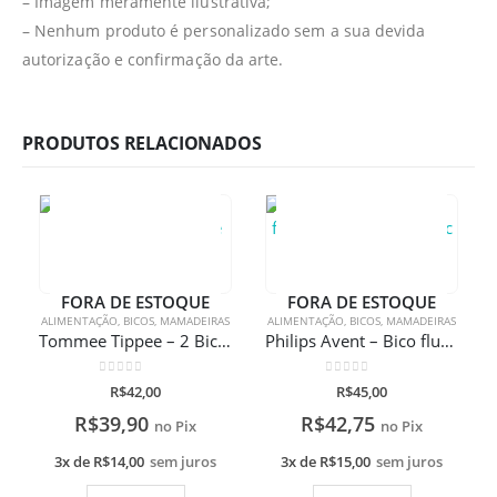
– Imagem meramente ilustrativa;
– Nenhum produto é personalizado sem a sua devida
autorização e confirmação da arte.
PRODUTOS RELACIONADOS
FORA DE ESTOQUE
FORA DE ESTOQUE
ALIMENTAÇÃO
,
BICOS
,
MAMADEIRAS
ALIMENTAÇÃO
,
BICOS
,
MAMADEIRAS
Tommee Tippee – 2 Bicos Closer To Nature fluxo rápido
Philips Avent – Bico fluxo variável anti- colic Classic
0
de 5
0
de 5
R$
42,00
R$
45,00
R$
39,90
R$
42,75
no Pix
no Pix
3x de
R$
14,00
sem juros
3x de
R$
15,00
sem juros