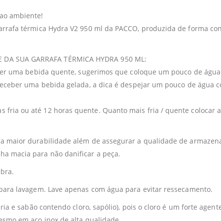
ao ambiente!
arrafa térmica Hydra V2 950 ml da PACCO, produzida de forma cons
E DA SUA GARRAFA TÉRMICA HYDRA 950 ML:
ceber uma bebida quente, sugerimos que coloque um pouco de água 
receber uma bebida gelada, a dica é despejar um pouco de água co
ria ou até 12 horas quente. Quanto mais fria / quente colocar a
ma maior durabilidade além de assegurar a qualidade de armazen
a macia para não danificar a peça.
bra.
 para lavagem. Lave apenas com água para evitar ressecamento.
ária e sabão contendo cloro, sapólio), pois o cloro é um forte a
esmo em aço inox de alta qualidade.