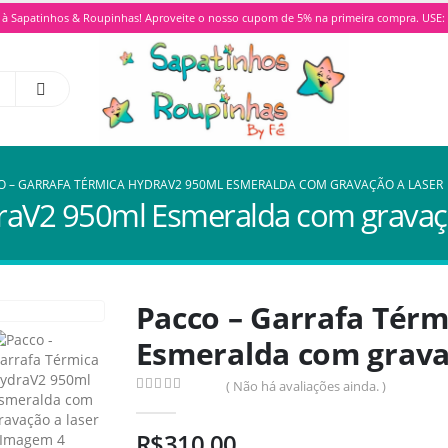
à Sapatinhos & Roupinhas! Aproveite o nosso cupom de 5% na primeira compra. US
O – GARRAFA TÉRMICA HYDRAV2 950ML ESMERALDA COM GRAVAÇÃO A LASER
raV2 950ml Esmeralda com gravaçã
Pacco – Garrafa Tér
Esmeralda com grava
( Não há avaliações ainda. )
0
de 5
R$
310,00