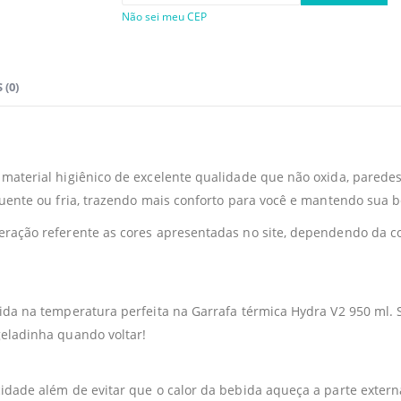
Não sei meu CEP
 (0)
material higiênico de excelente qualidade que não oxida, paredes
 quente ou fria, trazendo mais conforto para você e mantendo sua
ração referente as cores apresentadas no site, dependendo da co
rida na temperatura perfeita na Garrafa térmica Hydra V2 950 ml.
geladinha quando voltar!
dade além de evitar que o calor da bebida aqueça a parte externa 