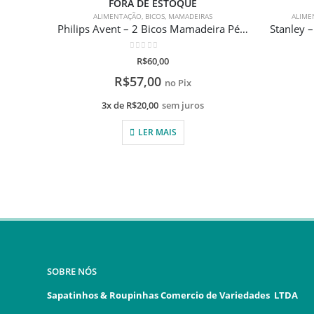
FORA DE ESTOQUE
ALIMENTAÇÃO
,
BICOS
,
MAMADEIRAS
ALIME
Philips Avent – 2 Bicos Mamadeira Pétala N° 2 1m+
0
de 5
R$
60,00
R$
57,00
no Pix
3x de
R$
20,00
sem juros
LER MAIS
SOBRE NÓS
Sapatinhos & Roupinhas Comercio de Variedades LTDA