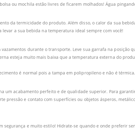
bolsa ou mochila estão livres de ficarem molhados! Água pingan
nto da termicidade do produto. Além disso, o calor da sua bebida
ara levar a sua bebida na temperatura ideal sempre com você!
 vazamentos durante o transporte. Leve sua garrafa na posição q
terna esteja muito mais baixa que a temperatura externa do produ
ecimento é normal pois a tampa em polipropileno e não é térmica
ciona um acabamento perfeito e de qualidade superior. Para garan
e pressão e contato com superfícies ou objetos ásperos, metálic
om segurança e muito estilo! Hidrate-se quando e onde preferir s