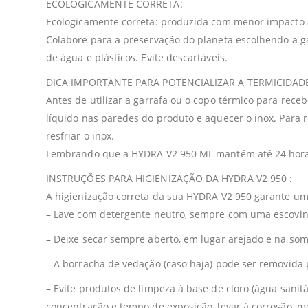
ECOLÓGICAMENTE CORRETA:
Ecologicamente correta: produzida com menor impacto 
Colabore para a preservação do planeta escolhendo a g
de água e plásticos. Evite descartáveis.
DICA IMPORTANTE PARA POTENCIALIZAR A TERMICIDAD
Antes de utilizar a garrafa ou o copo térmico para re
líquido nas paredes do produto e aquecer o inox. Para 
resfriar o inox.
Lembrando que a HYDRA V2 950 ML mantém até 24 horas f
INSTRUÇÕES PARA HIGIENIZAÇÃO DA HYDRA V2 950 :
A higienização correta da sua HYDRA V2 950 garante u
– Lave com detergente neutro, sempre com uma escovinh
– Deixe secar sempre aberto, em lugar arejado e na som
– A borracha de vedação (caso haja) pode ser removida
– Evite produtos de limpeza à base de cloro (água sanit
concentração e tempo de exposição, levar à corrosão, m