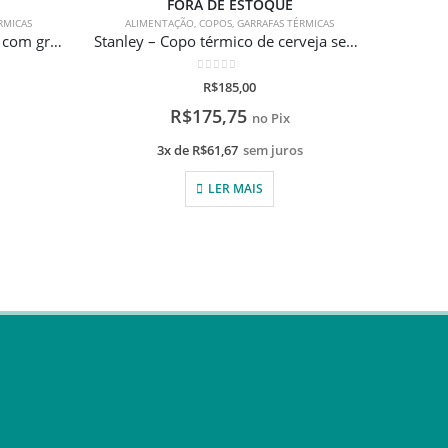
FORA DE ESTOQUE
RMICAS
ALIMENTAÇÃO
,
COPOS
,
GARRAFAS TÉRMICAS
ALIMENTA
Pacco – Beer Cup Roxo 473ml com gravação a laser
Stanley – Copo térmico de cerveja sem tampa Polar 473ml com gravação a laser
0
de 5
R$
185,00
R$
175,75
no Pix
s
3x de
R$
61,67
sem juros
LER MAIS