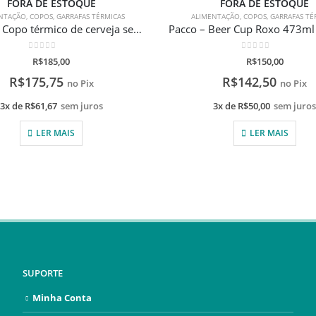
FORA DE ESTOQUE
FORA DE ESTOQUE
NTAÇÃO
,
COPOS
,
GARRAFAS TÉRMICAS
ALIMENTAÇÃO
,
COPOS
,
GARRAFAS TÉ
Stanley – Copo térmico de cerveja sem tampa Hammertone Green 473ml com gravação a laser
0
de 5
0
de 5
R$
185,00
R$
150,00
R$
175,75
R$
142,50
no Pix
no Pix
3x de
R$
61,67
sem juros
3x de
R$
50,00
sem juro
LER MAIS
LER MAIS
SUPORTE
Minha Conta