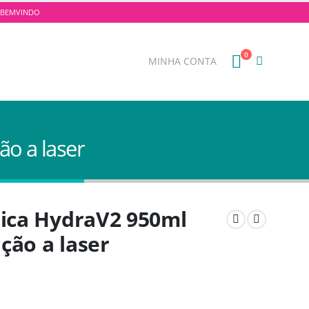
E: BEMVINDO
0
MINHA CONTA
o a laser
mica HydraV2 950ml
ção a laser