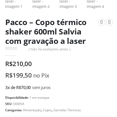
Pacco – Copo térmico
shaker 600ml Salvia
com gravação a laser
( Não há avaliações ainda. )
0
de 5
R$
210,00
R$
199,50
no Pix
3x de
R$
70,00
sem juros
Disponibilidade:
1 em estoque
SKU:
S600SA
Categorias:
Alimentação
,
Copos
,
Garrafas Térmicas