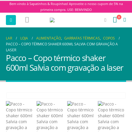
Bem vindo à Sapatinhos & Roupinhas! Aproveite o nosso cupom de 5% na
primeira compra. USE: BEMVINDO
0
LAR
LOJA
ALIMENTAÇÃO
,
GARRAFAS TÉRMICAS
,
COPOS
PACCO – COPO TÉRMICO SHAKER 600ML SALVIA COM GRAVAÇÃO A
LASER
Pacco – Copo térmico shaker
600ml Salvia com gravação a laser