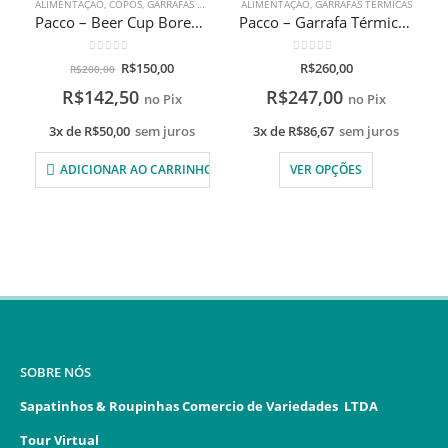
ALIMENTAÇÃO
,
COPOS
,
GARRAFAS TÉRMICAS
ALIMENTAÇÃO
,
GARRAFAS TÉRMICAS
Pacco – Beer Cup Boreal 473ml com gravação a laser
Pacco – Garrafa Térmica HydraV2 500ml Com Gravação A Laser
0
de 5
0
de 5
R$
150,00
R$
260,00
R$
200,00
R$
142,50
R$
247,00
no Pix
no Pix
3x de
R$
50,00
sem juros
3x de
R$
86,67
sem juros
ADICIONAR AO CARRINHO
VER OPÇÕES
SOBRE NÓS
Sapatinhos & Roupinhas Comercio de Variedades LTDA
Tour Virtual