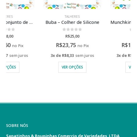
TALHERES
TALHERES
Buba – Colher de Silicone
Munchkin – Kit talheres infantil Splash
0
de 5
0
de 5
R$
25,00
R$
150,00
R$
23,75
R$
142,50
no Pix
no Pix
3x de
R$
8,33
sem juros
3x de
R$
50,00
sem juros
VER OPÇÕES
VER OPÇÕES
SOBRE NÓS
Sapatinhos & Roupinhas Comercio de Variedades LTDA