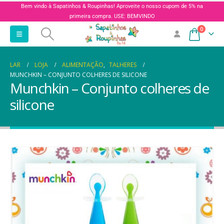
Bem vindo à Sapatinhos & Roupinhas! Aproveite o nosso cupom de 5% na
primeira compra. USE: BEMVINDO
0
LAR
LOJA
ALIMENTAÇÃO
,
TALHERES
MUNCHKIN – CONJUNTO COLHERES DE SILICONE
Munchkin – Conjunto colheres de
silicone