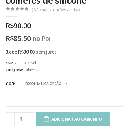
colheres de silicone
( Não há avaliações ainda. )
0
de 5
R$
90,00
R$
85,50
no Pix
3x de
R$
30,00
sem juros
SKU:
Não aplicável
Categoria:
Talheres
COR
ADICIONAR AO CARRINHO