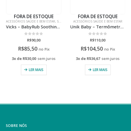
FORA DE ESTOQUE
FORA DE ESTOQUE
ACESSÓRIOS SAÚDE E BEM ESTAR
,
SAÚDE E BEM ESTAR
ACESSÓRIOS SAÚDE E BEM ESTAR
Vicks – BabyRub Soothing Ointment
Unik Baby – Termômetro infravermelho
0
de 5
0
de 5
R$
90,00
R$
110,00
R$
85,50
R$
104,50
no Pix
no Pix
3x de
R$
30,00
sem juros
3x de
R$
36,67
sem juros
LER MAIS
LER MAIS
SOBRE NÓS