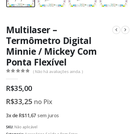
Multilaser –
Termômetro Digital
Minnie / Mickey Com
Ponta Flexível
( Não há avaliações ainda. )
0
de 5
R$
35,00
R$
33,25
no Pix
3x de
R$
11,67
sem juros
SKU:
Não aplicável