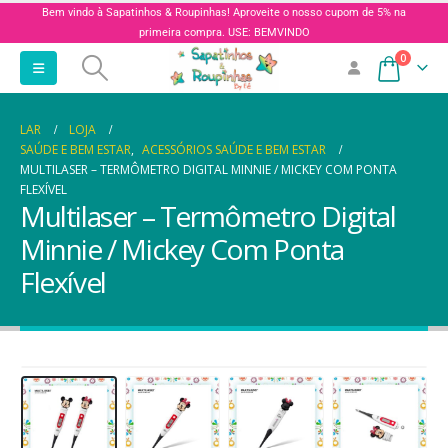
Bem vindo à Sapatinhos & Roupinhas! Aproveite o nosso cupom de 5% na
primeira compra. USE: BEMVINDO
0
LAR
LOJA
SAÚDE E BEM ESTAR
,
ACESSÓRIOS SAÚDE E BEM ESTAR
MULTILASER – TERMÔMETRO DIGITAL MINNIE / MICKEY COM PONTA
FLEXÍVEL
Multilaser – Termômetro Digital
Minnie / Mickey Com Ponta
Flexível